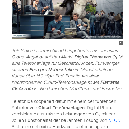
Telefónica in Deutschland bringt heute sein neuestes
Cloud-Angebot auf den Markt:
Digital Phone von O
ist
2
eine Telefonanlage für Geschäftskunden. Für weniger
als
zehn Euro pro Nebenstelle
im Monat erhält der
Kunde über 160 High-End-Funktionen einer
hochmodernen Cloud-Telefonanlage sowie
Flatrates
für Anrufe
in alle deutschen Mobilfunk- und Festnetze.
Telefónica kooperiert dafür mit einem der führenden
Anbieter von
Cloud-Telefonanlagen
. Digital Phone
kombiniert die attraktiven Leistungen von O
mit der
2
vollen Funktionalität der bekannten Lösung von
NFON
.
Statt eine unflexible Hardware-Telefonanlage zu