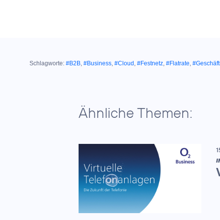
Schlagworte:
#B2B
,
#Business
,
#Cloud
,
#Festnetz
,
#Flatrate
,
#Geschäf
Ähnliche Themen:
1
I