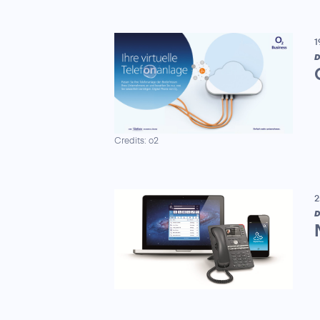
1
D
Credits: o2
2
D