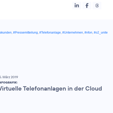
tskunden
,
#Pressemitteilung
,
#Telefonanlage
,
#Unternehmen
,
#nfon
,
#o2_unite
5. März 2019
NFOGRAFIK:
Virtuelle Telefonanlagen in der Cloud