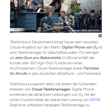
Telefónica in Deutschland bringt heute sein neuestes
Cloud-Angebot auf den Markt:
Digital Phone von O
ist
2
eine Telefonanlage für Geschäftskunden. Für weniger
als
zehn Euro pro Nebenstelle
im Monat erhält der
Kunde über 160 High-End-Funktionen einer
hochmodernen Cloud-Telefonanlage sowie
Flatrates
für Anrufe
in alle deutschen Mobilfunk- und Festnetze.
Telefónica kooperiert dafür mit einem der führenden
Anbieter von
Cloud-Telefonanlagen
. Digital Phone
kombiniert die attraktiven Leistungen von O
mit der
2
vollen Funktionalität der bekannten Lösung von
NFON
.
Statt eine unflexible Hardware-Telefonanlage zu