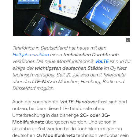
Telefónica in Deutschland hat heute mit den
Halbjahreszahlen
einen
technischen Durchbruch
verkündet: Die neue Mobilfunktechnik
VoLTE
ist nun für
einige der
wichtigsten deutschen Städte
im O
Netz
2
technisch verfügbar. Seit 21. Juli sind damit Telefonate
über das
LTE-Netz
in München, Hamburg, Berlin und
Düsseldorf möglich.
Auch der sogenannte
VoLTE-Handover
lässt sich dort
nutzen, bei dem diese LTE-Telefonate ohne
Unterbrechung in das bisherige
2G- oder 3G-
Mobilfunknetz
übergeben werden. Und schon in
absehbarer Zeit werden beide Techniken im ganzen
deutschen
O
Mobilfunknetz
technisch verfügbar sein.
2