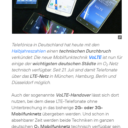
Telefónica in Deutschland hat heute mit den
Halbjahreszahlen
einen
technischen Durchbruch
verkündet: Die neue Mobilfunktechnik
VoLTE
ist nun für
einige der
wichtigsten deutschen Städte
im O
Netz
2
technisch verfügbar. Seit 21. Juli sind damit Telefonate
über das
LTE-Netz
in München, Hamburg, Berlin und
Düsseldorf möglich.
Auch der sogenannte
VoLTE-Handover
lässt sich dort
nutzen, bei dem diese LTE-Telefonate ohne
Unterbrechung in das bisherige
2G- oder 3G-
Mobilfunknetz
übergeben werden. Und schon in
absehbarer Zeit werden beide Techniken im ganzen
deutschen
O
Mobilfunknetz
technisch verfügbar sein.
2