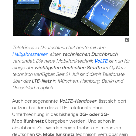
Telefónica in Deutschland hat heute mit den
Halbjahreszahlen
einen
technischen Durchbruch
verkündet: Die neue Mobilfunktechnik
VoLTE
ist nun für
einige der
wichtigsten deutschen Städte
im O
Netz
2
technisch verfügbar. Seit 21. Juli sind damit Telefonate
über das
LTE-Netz
in München, Hamburg, Berlin und
Düsseldorf möglich.
Auch der sogenannte
VoLTE-Handover
lässt sich dort
nutzen, bei dem diese LTE-Telefonate ohne
Unterbrechung in das bisherige
2G- oder 3G-
Mobilfunknetz
übergeben werden. Und schon in
absehbarer Zeit werden beide Techniken im ganzen
deutschen
O
Mobilfunknetz
technisch verfügbar sein.
2