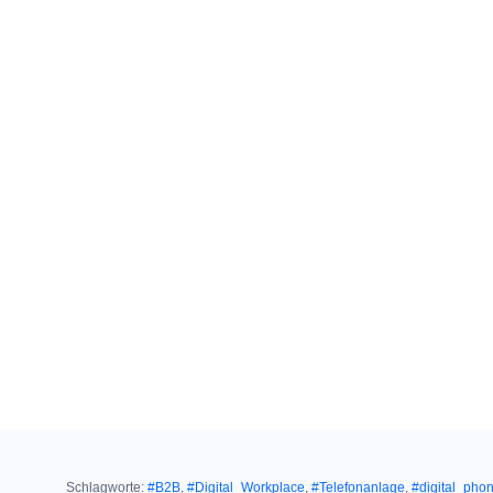
Schlagworte:
#B2B
,
#Digital_Workplace
,
#Telefonanlage
,
#digital_pho