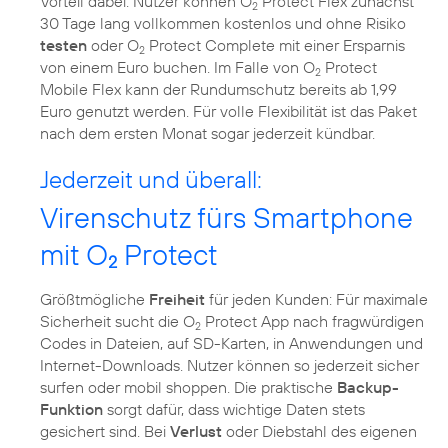
Vorteil dabei: Nutzer können O
Protect Flex zunächst
2
30 Tage lang vollkommen kostenlos und ohne Risiko
testen
oder O
Protect Complete mit einer Ersparnis
2
von einem Euro buchen. Im Falle von O
Protect
2
Mobile Flex kann der Rundumschutz bereits ab 1,99
Euro genutzt werden. Für volle Flexibilität ist das Paket
nach dem ersten Monat sogar jederzeit kündbar.
Jederzeit und überall:
Virenschutz fürs Smartphone
mit O
Protect
2
Größtmögliche
Freiheit
für jeden Kunden: Für maximale
Sicherheit sucht die O
Protect App nach fragwürdigen
2
Codes in Dateien, auf SD-Karten, in Anwendungen und
Internet-Downloads. Nutzer können so jederzeit sicher
surfen oder mobil shoppen. Die praktische
Backup-
Funktion
sorgt dafür, dass wichtige Daten stets
gesichert sind. Bei
Verlust
oder Diebstahl des eigenen