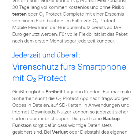
Vorteil dabei: Nutzer können O
Protect Flex zunächst
2
30 Tage lang vollkommen kostenlos und ohne Risiko
testen
oder O
Protect Complete mit einer Ersparnis
2
von einem Euro buchen. Im Falle von O
Protect
2
Mobile Flex kann der Rundumschutz bereits ab 1,99
Euro genutzt werden. Für volle Flexibilität ist das Paket
nach dem ersten Monat sogar jederzeit kündbar.
Jederzeit und überall:
Virenschutz fürs Smartphone
mit O
Protect
2
Größtmögliche
Freiheit
für jeden Kunden: Für maximale
Sicherheit sucht die O
Protect App nach fragwürdigen
2
Codes in Dateien, auf SD-Karten, in Anwendungen und
Internet-Downloads. Nutzer können so jederzeit sicher
surfen oder mobil shoppen. Die praktische
Backup-
Funktion
sorgt dafür, dass wichtige Daten stets
gesichert sind. Bei
Verlust
oder Diebstahl des eigenen