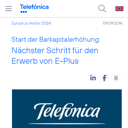
Zurück zu Archiv 2024
09.09.2014
Start der Barkapitalerhöhung:
Nächster Schritt für den
Erwerb von E-Plus