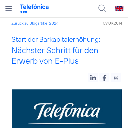
Zurück zu Blogartikel 2024
09.09.2014
Start der Barkapitalerhöhung:
Nächster Schritt für den
Erwerb von E-Plus