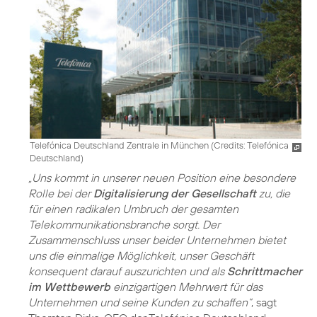
Telefónica Deutschland Zentrale in München (
Credits: Telefónica
Deutschland
)
„Uns kommt in unserer neuen Position eine besondere
Rolle bei der
Digitalisierung der Gesellschaft
zu, die
für einen radikalen Umbruch der gesamten
Telekommunikationsbranche sorgt. Der
Zusammenschluss unser beider Unternehmen bietet
uns die einmalige Möglichkeit, unser Geschäft
konsequent darauf auszurichten und als
Schrittmacher
im Wettbewerb
einzigartigen Mehrwert für das
Unternehmen und seine Kunden zu schaffen“
, sagt