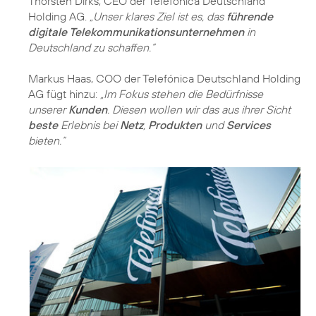
Thorsten Dirks, CEO der Telefónica Deutschland
Holding AG.
„Unser klares Ziel ist es, das
führende
digitale Telekommunikationsunternehmen
in
Deutschland zu schaffen.“
Markus Haas, COO der Telefónica Deutschland Holding
AG fügt hinzu:
„Im Fokus stehen die Bedürfnisse
unserer
Kunden
. Diesen wollen wir das aus ihrer Sicht
beste
Erlebnis bei
Netz
,
Produkten
und
Services
bieten.“