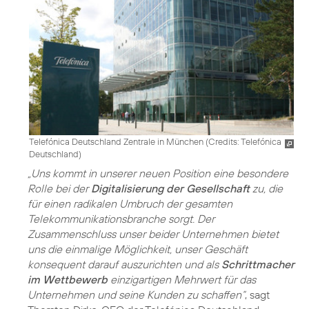
Telefónica Deutschland Zentrale in München (
Credits: Telefónica
Deutschland
)
„Uns kommt in unserer neuen Position eine besondere
Rolle bei der
Digitalisierung der Gesellschaft
zu, die
für einen radikalen Umbruch der gesamten
Telekommunikationsbranche sorgt. Der
Zusammenschluss unser beider Unternehmen bietet
uns die einmalige Möglichkeit, unser Geschäft
konsequent darauf auszurichten und als
Schrittmacher
im Wettbewerb
einzigartigen Mehrwert für das
Unternehmen und seine Kunden zu schaffen“
, sagt