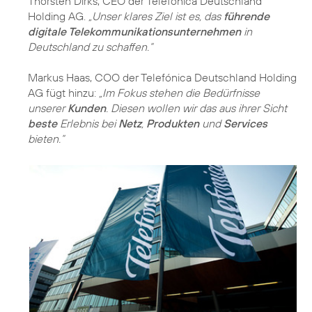
Thorsten Dirks, CEO der Telefónica Deutschland
Holding AG.
„Unser klares Ziel ist es, das
führende
digitale Telekommunikationsunternehmen
in
Deutschland zu schaffen.“
Markus Haas, COO der Telefónica Deutschland Holding
AG fügt hinzu:
„Im Fokus stehen die Bedürfnisse
unserer
Kunden
. Diesen wollen wir das aus ihrer Sicht
beste
Erlebnis bei
Netz
,
Produkten
und
Services
bieten.“