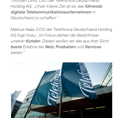
Thorsten Dirks, CEO der Telefónica Deutschland
Holding AG.
„Unser klares Ziel ist es, das
führende
digitale Telekommunikationsunternehmen
in
Deutschland zu schaffen.“
Markus Haas, COO der Telefónica Deutschland Holding
AG fügt hinzu:
„Im Fokus stehen die Bedürfnisse
unserer
Kunden
. Diesen wollen wir das aus ihrer Sicht
beste
Erlebnis bei
Netz
,
Produkten
und
Services
bieten.“