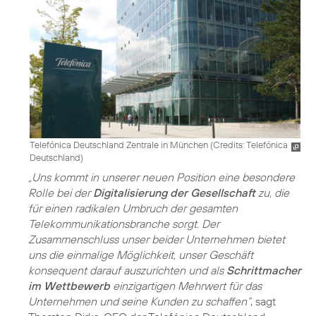
Telefónica Deutschland Zentrale in München (
Credits: Telefónica
Deutschland
)
„Uns kommt in unserer neuen Position eine besondere
Rolle bei der
Digitalisierung der Gesellschaft
zu, die
für einen radikalen Umbruch der gesamten
Telekommunikationsbranche sorgt. Der
Zusammenschluss unser beider Unternehmen bietet
uns die einmalige Möglichkeit, unser Geschäft
konsequent darauf auszurichten und als
Schrittmacher
im Wettbewerb
einzigartigen Mehrwert für das
Unternehmen und seine Kunden zu schaffen“
, sagt