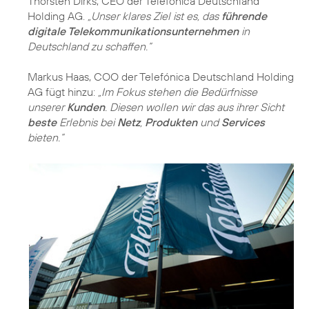
Thorsten Dirks, CEO der Telefónica Deutschland
Holding AG.
„Unser klares Ziel ist es, das
führende
digitale Telekommunikationsunternehmen
in
Deutschland zu schaffen.“
Markus Haas, COO der Telefónica Deutschland Holding
AG fügt hinzu:
„Im Fokus stehen die Bedürfnisse
unserer
Kunden
. Diesen wollen wir das aus ihrer Sicht
beste
Erlebnis bei
Netz
,
Produkten
und
Services
bieten.“