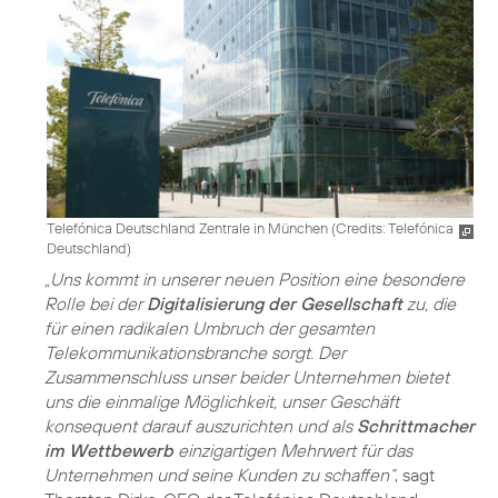
Telefónica Deutschland Zentrale in München (
Credits: Telefónica
Deutschland
)
„Uns kommt in unserer neuen Position eine besondere
Rolle bei der
Digitalisierung der Gesellschaft
zu, die
für einen radikalen Umbruch der gesamten
Telekommunikationsbranche sorgt. Der
Zusammenschluss unser beider Unternehmen bietet
uns die einmalige Möglichkeit, unser Geschäft
konsequent darauf auszurichten und als
Schrittmacher
im Wettbewerb
einzigartigen Mehrwert für das
Unternehmen und seine Kunden zu schaffen“
, sagt