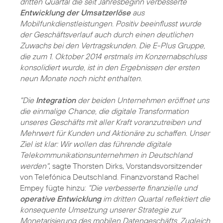
dritten Quartal die seit Jahresbeginn verbesserte
Entwicklung der Umsatzerlöse
aus
Mobilfunkdienstleistungen. Positiv beeinflusst wurde
der Geschäftsverlauf auch durch einen deutlichen
Zuwachs bei den Vertragskunden. Die E-Plus Gruppe,
die zum 1. Oktober 2014 erstmals im Konzernabschluss
konsolidiert wurde, ist in den Ergebnissen der ersten
neun Monate noch nicht enthalten.
"Die
Integration
der beiden Unternehmen eröffnet uns
die einmalige Chance, die digitale Transformation
unseres Geschäfts mit aller Kraft voranzutreiben und
Mehrwert für Kunden und Aktionäre zu schaffen. Unser
Ziel ist klar: Wir wollen das führende digitale
Telekommunikationsunternehmen in Deutschland
werden"
, sagte Thorsten Dirks, Vorstandsvorsitzender
von Telefónica Deutschland. Finanzvorstand Rachel
Empey fügte hinzu:
"Die verbesserte finanzielle und
operative Entwicklung
im dritten Quartal reflektiert die
konsequente Umsetzung unserer Strategie zur
Monetarisierung des mobilen Datengeschäfts. Zugleich