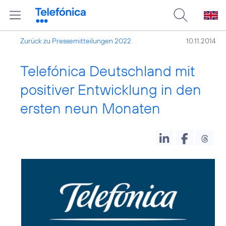
Zurück zu Pressemitteilungen 2022
10.11.2014
Telefónica Deutschland mit
positiver Entwicklung in den
ersten neun Monaten