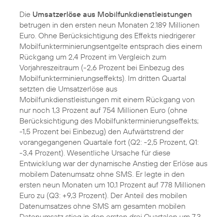
Die
Umsatzerlöse aus Mobilfunkdienstleistungen
betrugen in den ersten neun Monaten 2.189 Millionen
Euro. Ohne Berücksichtigung des Effekts niedrigerer
Mobilfunkterminierungsentgelte entsprach dies einem
Rückgang um 2,4 Prozent im Vergleich zum
Vorjahreszeitraum (-2,6 Prozent bei Einbezug des
Mobilfunkterminierungseffekts). Im dritten Quartal
setzten die Umsatzerlöse aus
Mobilfunkdienstleistungen mit einem Rückgang von
nur noch 1,3 Prozent auf 754 Millionen Euro (ohne
Berücksichtigung des Mobilfunkterminierungseffekts;
-1,5 Prozent bei Einbezug) den Aufwärtstrend der
vorangegangenen Quartale fort (Q2: -2,5 Prozent, Q1:
-3,4 Prozent). Wesentliche Ursache für diese
Entwicklung war der dynamische Anstieg der Erlöse aus
mobilem Datenumsatz ohne SMS. Er legte in den
ersten neun Monaten um 10,1 Prozent auf 778 Millionen
Euro zu (Q3: +9,3 Prozent). Der Anteil des mobilen
Datenumsatzes ohne SMS am gesamten mobilen
Datenumsatz stieg in den ersten drei Quartalen um 7,3