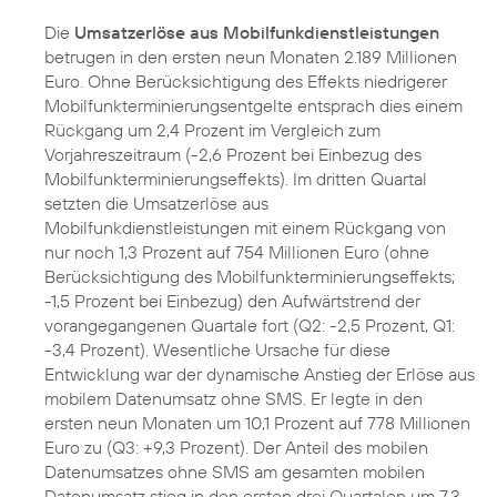
Die
Umsatzerlöse aus Mobilfunkdienstleistungen
betrugen in den ersten neun Monaten 2.189 Millionen
Euro. Ohne Berücksichtigung des Effekts niedrigerer
Mobilfunkterminierungsentgelte entsprach dies einem
Rückgang um 2,4 Prozent im Vergleich zum
Vorjahreszeitraum (-2,6 Prozent bei Einbezug des
Mobilfunkterminierungseffekts). Im dritten Quartal
setzten die Umsatzerlöse aus
Mobilfunkdienstleistungen mit einem Rückgang von
nur noch 1,3 Prozent auf 754 Millionen Euro (ohne
Berücksichtigung des Mobilfunkterminierungseffekts;
-1,5 Prozent bei Einbezug) den Aufwärtstrend der
vorangegangenen Quartale fort (Q2: -2,5 Prozent, Q1:
-3,4 Prozent). Wesentliche Ursache für diese
Entwicklung war der dynamische Anstieg der Erlöse aus
mobilem Datenumsatz ohne SMS. Er legte in den
ersten neun Monaten um 10,1 Prozent auf 778 Millionen
Euro zu (Q3: +9,3 Prozent). Der Anteil des mobilen
Datenumsatzes ohne SMS am gesamten mobilen
Datenumsatz stieg in den ersten drei Quartalen um 7,3