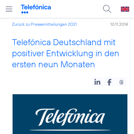
Zurück zu Pressemitteilungen 2021
10.11.2014
Telefónica Deutschland mit
positiver Entwicklung in den
ersten neun Monaten