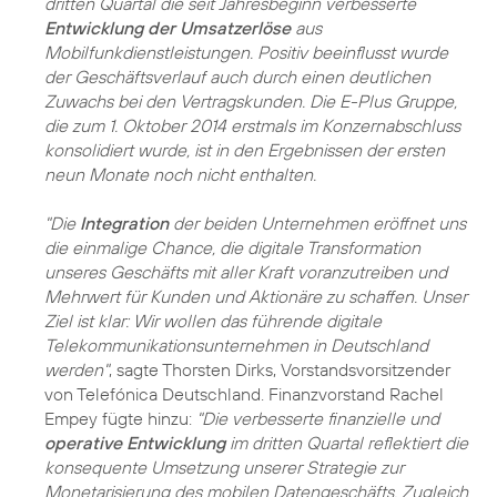
dritten Quartal die seit Jahresbeginn verbesserte
Entwicklung der Umsatzerlöse
aus
Mobilfunkdienstleistungen. Positiv beeinflusst wurde
der Geschäftsverlauf auch durch einen deutlichen
Zuwachs bei den Vertragskunden. Die E-Plus Gruppe,
die zum 1. Oktober 2014 erstmals im Konzernabschluss
konsolidiert wurde, ist in den Ergebnissen der ersten
neun Monate noch nicht enthalten.
"Die
Integration
der beiden Unternehmen eröffnet uns
die einmalige Chance, die digitale Transformation
unseres Geschäfts mit aller Kraft voranzutreiben und
Mehrwert für Kunden und Aktionäre zu schaffen. Unser
Ziel ist klar: Wir wollen das führende digitale
Telekommunikationsunternehmen in Deutschland
werden"
, sagte Thorsten Dirks, Vorstandsvorsitzender
von Telefónica Deutschland. Finanzvorstand Rachel
Empey fügte hinzu:
"Die verbesserte finanzielle und
operative Entwicklung
im dritten Quartal reflektiert die
konsequente Umsetzung unserer Strategie zur
Monetarisierung des mobilen Datengeschäfts. Zugleich