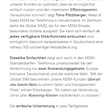
unserer Kunden so optimiert, dass sie es möglichst
einfach nutzen und den maximalen
Effizienzgewinn
herausholen können",
sagt
Timo Pötzlberger
, Head of
Sales M2M bei Telefónica in Deutschland. Im Zentrum
steht die Global SIM]], die für den M2M-Einsatz
besondere Vorteile ausspielt: Sie kann sich einfach
in
jedes verfügbare Mobilfunknetz einbuchen
und
ermöglicht dadurch beispielsweise in Deutschland eine
nahezu 100-prozentige Netzabdeckung.
Dieselbe Einfachheit
zeigt sich auch in den M2M-
Standardtarifen. Telefónica unterscheidet bei der
Abrechnung nur
zwei Anwendungsgebiete
: Europa
(inklusive Deutschland) und die restliche Welt.
"Mit der
Global SIM bekommen unsere M2M-Kunden
überall
das beste Netz
zu einem fairen und transparenten
Preis",
erklärt Pötzlberger.
"So halten sie Verbindung,
ohne über
Roaming-Kosten
nachdenken zu müssen."
Die
einfache Unterteilung
in zwei Tarifgebiete