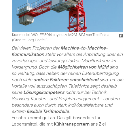
Kranmodell WOLFF 5014 city nutzt M2M-SIM von Telefónica
(
Credits: Jörg Haefeli
)
Bei vielen Projekten der
Machine-to-Machine-
Kommunikation
steht vor allem die Anbindung über ein
zuverlässiges und leistungsstarkes Mobilfunknetz im
Vordergrund. Doch die
Möglichkeiten von M2M
sind
so vielfältig, dass neben der reinen Datenübertragung
noch viele
andere Faktoren entscheidend
sind, um die
Vorteile voll auszuschöpfen. Telefónica zeigt deshalb
seine
Lösungskompetenz
nicht nur bei Technik,
Services, Kunden- und Projektmanagement - sondern
besonders auch durch stark individualisierbare und
extrem
flexible Tarifmodelle
.
Frische kommt gut an. Das gilt besonders für
Lebensmittel, die mit
Kühltransportern
ans Ziel