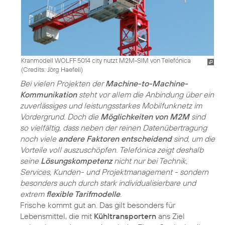
Kranmodell WOLFF 5014 city nutzt M2M-SIM von Telefónica
(
Credits: Jörg Haefeli
)
Bei vielen Projekten der
Machine-to-Machine-
Kommunikation
steht vor allem die Anbindung über ein
zuverlässiges und leistungsstarkes Mobilfunknetz im
Vordergrund. Doch die
Möglichkeiten von M2M
sind
so vielfältig, dass neben der reinen Datenübertragung
noch viele
andere Faktoren entscheidend
sind, um die
Vorteile voll auszuschöpfen. Telefónica zeigt deshalb
seine
Lösungskompetenz
nicht nur bei Technik,
Services, Kunden- und Projektmanagement - sondern
besonders auch durch stark individualisierbare und
extrem
flexible Tarifmodelle
.
Frische kommt gut an. Das gilt besonders für
Lebensmittel, die mit
Kühltransportern
ans Ziel