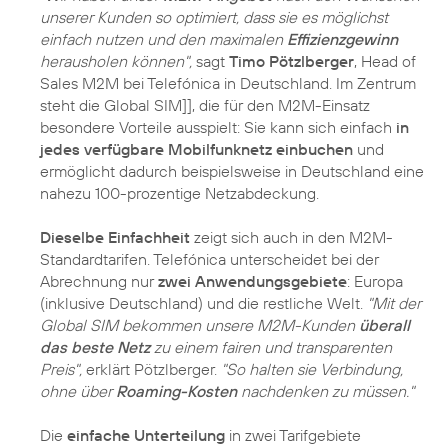
unserer Kunden so optimiert, dass sie es möglichst
einfach nutzen und den maximalen
Effizienzgewinn
herausholen können",
sagt
Timo Pötzlberger
, Head of
Sales M2M bei Telefónica in Deutschland. Im Zentrum
steht die Global SIM]], die für den M2M-Einsatz
besondere Vorteile ausspielt: Sie kann sich einfach
in
jedes verfügbare Mobilfunknetz einbuchen
und
ermöglicht dadurch beispielsweise in Deutschland eine
nahezu 100-prozentige Netzabdeckung.
Dieselbe Einfachheit
zeigt sich auch in den M2M-
Standardtarifen. Telefónica unterscheidet bei der
Abrechnung nur
zwei Anwendungsgebiete
: Europa
(inklusive Deutschland) und die restliche Welt.
"Mit der
Global SIM bekommen unsere M2M-Kunden
überall
das beste Netz
zu einem fairen und transparenten
Preis",
erklärt Pötzlberger.
"So halten sie Verbindung,
ohne über
Roaming-Kosten
nachdenken zu müssen."
Die
einfache Unterteilung
in zwei Tarifgebiete