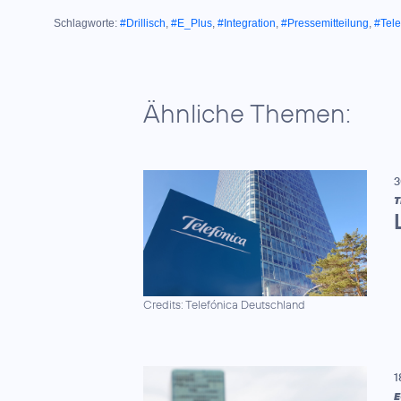
Schlagworte:
#Drillisch
,
#E_Plus
,
#Integration
,
#Pressemitteilung
,
#Tele
Ähnliche Themen:
3
T
Credits: Telefónica Deutschland
1
E