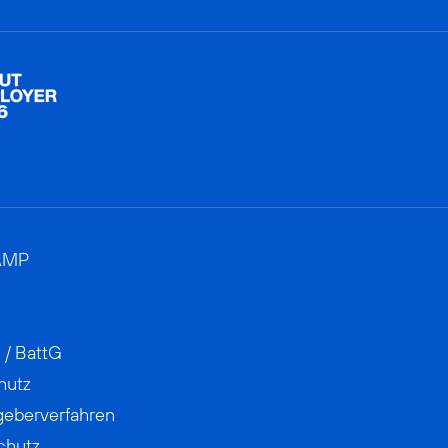
AMP
 / BattG
hutz
geberverfahren
chutz