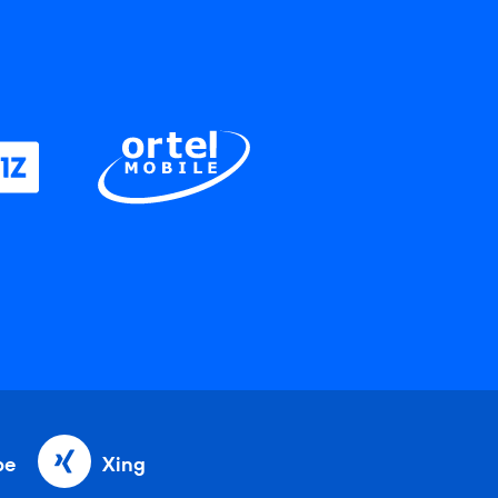
be
Xing