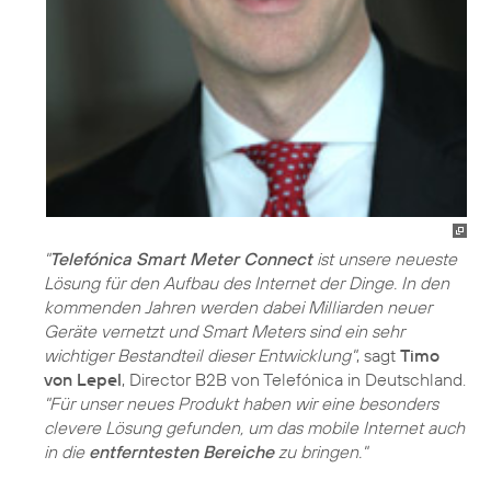
"
Telefónica Smart Meter Connect
ist unsere neueste
Lösung für den Aufbau des Internet der Dinge. In den
kommenden Jahren werden dabei Milliarden neuer
Geräte vernetzt und Smart Meters sind ein sehr
wichtiger Bestandteil dieser Entwicklung"
, sagt
Timo
von Lepel
, Director B2B von Telefónica in Deutschland.
"Für unser neues Produkt haben wir eine besonders
clevere Lösung gefunden, um das mobile Internet auch
in die
entferntesten Bereiche
zu bringen."