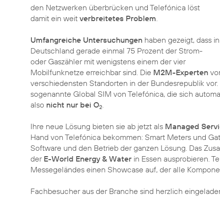
den Netzwerken überbrücken und Telefónica löst
damit ein weit
verbreitetes Problem
.
Umfangreiche Untersuchungen
haben gezeigt, dass in
Deutschland gerade einmal 75 Prozent der Strom-
oder Gaszähler mit wenigstens einem der vier
Mobilfunknetze erreichbar sind. Die
M2M-Experten
von
verschiedensten Standorten in der Bundesrepublik vor.
sogenannte Global SIM von Telefónica, die sich automa
also
nicht nur bei O
.
2
Ihre neue Lösung bieten sie ab jetzt als
Managed Servi
Hand von Telefónica bekommen: Smart Meters und Ga
Software und den Betrieb der ganzen Lösung. Das Zusamm
der
E-World Energy & Water
in Essen ausprobieren. Te
Messegeländes einen Showcase auf, der alle Komponen
Fachbesucher aus der Branche sind herzlich eingelade