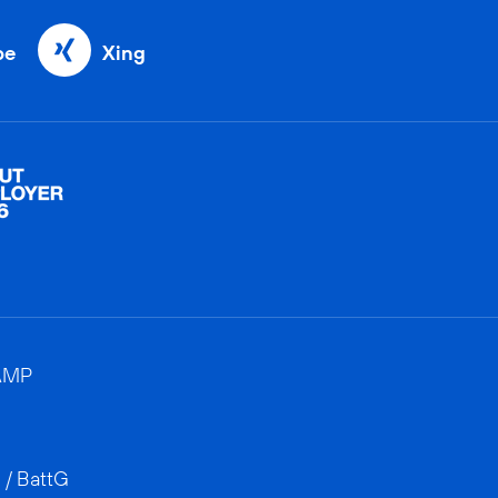
be
Xing
AMP
 / BattG