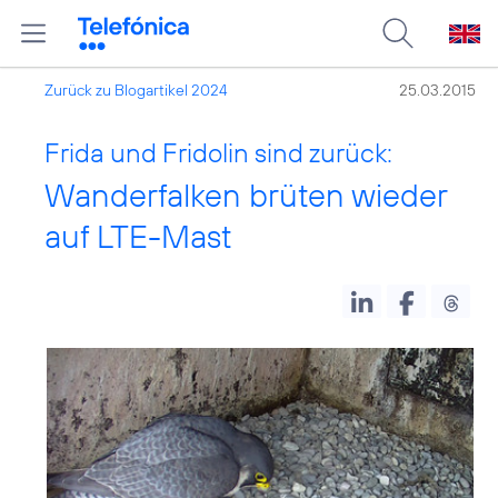
Zurück zu Blogartikel 2024
25.03.2015
Frida und Fridolin sind zurück:
Wanderfalken brüten wieder
auf LTE-Mast