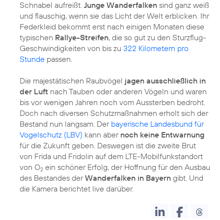
Schnabel aufreißt.
Junge Wanderfalken
sind ganz weiß
und flauschig, wenn sie das Licht der Welt erblicken. Ihr
Federkleid bekommt erst nach einigen Monaten diese
typischen
Rallye-Streifen
, die so gut zu den Sturzflug-
Geschwindigkeiten von bis zu
322 Kilometern pro
Stunde
passen.
Die majestätischen Raubvögel
jagen ausschließlich in
der Luft
nach Tauben oder anderen Vögeln und waren
bis vor wenigen Jahren noch vom Aussterben bedroht.
Doch nach diversen Schutzmaßnahmen erholt sich der
Bestand nun langsam. Der
bayerische Landesbund für
Vogelschutz (LBV)
kann aber
noch keine Entwarnung
für die Zukunft geben. Deswegen ist die zweite Brut
von Frida und Fridolin auf dem LTE-Mobilfunkstandort
von O
ein schöner Erfolg, der Hoffnung für den Ausbau
2
des Bestandes der
Wanderfalken in Bayern
gibt. Und
die Kamera berichtet live darüber.