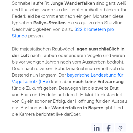
Schnabel aufreißt.
Junge Wanderfalken
sind ganz weiß
und flauschig, wenn sie das Licht der Welt erblicken. Ihr
Federkleid bekommt erst nach einigen Monaten diese
typischen
Rallye-Streifen
, die so gut zu den Sturzflug-
Geschwindigkeiten von bis zu
322 Kilometern pro
Stunde
passen.
Die majestätischen Raubvögel
jagen ausschließlich in
der Luft
nach Tauben oder anderen Vögeln und waren
bis vor wenigen Jahren noch vom Aussterben bedroht.
Doch nach diversen Schutzmaßnahmen erholt sich der
Bestand nun langsam. Der
bayerische Landesbund für
Vogelschutz (LBV)
kann aber
noch keine Entwarnung
für die Zukunft geben. Deswegen ist die zweite Brut
von Frida und Fridolin auf dem LTE-Mobilfunkstandort
von O
ein schöner Erfolg, der Hoffnung für den Ausbau
2
des Bestandes der
Wanderfalken in Bayern
gibt. Und
die Kamera berichtet live darüber.