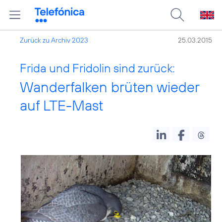
Zurück zu Archiv 2023
25.03.2015
Frida und Fridolin sind zurück:
Wanderfalken brüten wieder
auf LTE-Mast