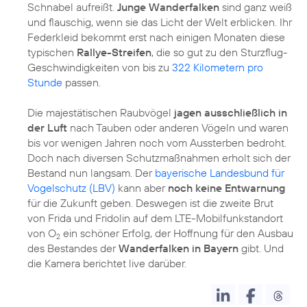
Schnabel aufreißt.
Junge Wanderfalken
sind ganz weiß
und flauschig, wenn sie das Licht der Welt erblicken. Ihr
Federkleid bekommt erst nach einigen Monaten diese
typischen
Rallye-Streifen
, die so gut zu den Sturzflug-
Geschwindigkeiten von bis zu
322 Kilometern pro
Stunde
passen.
Die majestätischen Raubvögel
jagen ausschließlich in
der Luft
nach Tauben oder anderen Vögeln und waren
bis vor wenigen Jahren noch vom Aussterben bedroht.
Doch nach diversen Schutzmaßnahmen erholt sich der
Bestand nun langsam. Der
bayerische Landesbund für
Vogelschutz (LBV)
kann aber
noch keine Entwarnung
für die Zukunft geben. Deswegen ist die zweite Brut
von Frida und Fridolin auf dem LTE-Mobilfunkstandort
von O
ein schöner Erfolg, der Hoffnung für den Ausbau
2
des Bestandes der
Wanderfalken in Bayern
gibt. Und
die Kamera berichtet live darüber.