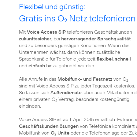
Flexibel und günstig:
Gratis ins O
Netz telefonieren
2
Mit
Voice Access SIP
telefonieren Geschäftskunden
zukunftssicher
, bei
hervorragender Sprachqualität
und zu besonders günstigen Konditionen. Wenn das
Unternehmen wächst, dann können zusätzliche
Sprachkanäle für Telefonie jederzeit
flexibel
,
schnell
und
einfach
hinzu gebucht werden.
Alle Anrufe in das
Mobilfunk- und Festnetz
von O
2
sind mit Voice Access SIP zu jeder Tageszeit kostenlos.
So lassen sich
Außendienste
, aber auch Mitarbeiter mit
einem privaten O
Vertrag, besonders kostengünstig
2
einbinden.
Voice Access SIP ist ab 1. April 2015 erhältlich. Es kann 
Geschäftskundenlösungen
von Telefónica kombiniert 
Mobilfunk von
O
Unite
oder die Telefonanlage der Zuk
2