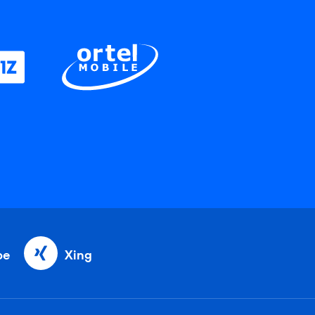
be
Xing