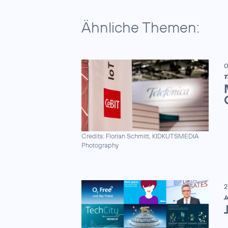
Ähnliche Themen:
0
T
Credits: Florian Schmitt, KIDKUTSMEDIA
Photography
2
J