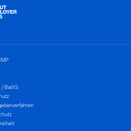
AMP
 / BattG
hutz
geberverfahren
chutz
reiheit