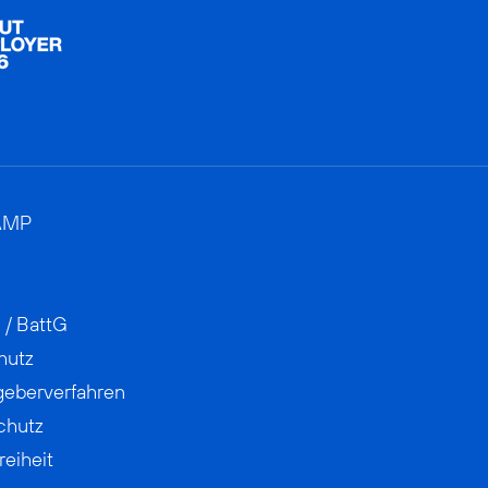
AMP
 / BattG
hutz
geberverfahren
chutz
reiheit