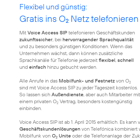
Flexibel und günstig:
Gratis ins O
Netz telefonieren
2
Mit
Voice Access SIP
telefonieren Geschäftskunden
zukunftssicher
, bei
hervorragender Sprachqualität
und zu besonders günstigen Konditionen. Wenn das
Unternehmen wächst, dann können zusätzliche
Sprachkanäle für Telefonie jederzeit
flexibel
,
schnell
und
einfach
hinzu gebucht werden.
Alle Anrufe in das
Mobilfunk- und Festnetz
von O
2
sind mit Voice Access SIP zu jeder Tageszeit kostenlos.
So lassen sich
Außendienste
, aber auch Mitarbeiter mit
einem privaten O
Vertrag, besonders kostengünstig
2
einbinden.
Voice Access SIP ist ab 1. April 2015 erhältlich. Es kann 
Geschäftskundenlösungen
von Telefónica kombiniert 
Mobilfunk von
O
Unite
oder die Telefonanlage der Zuk
2