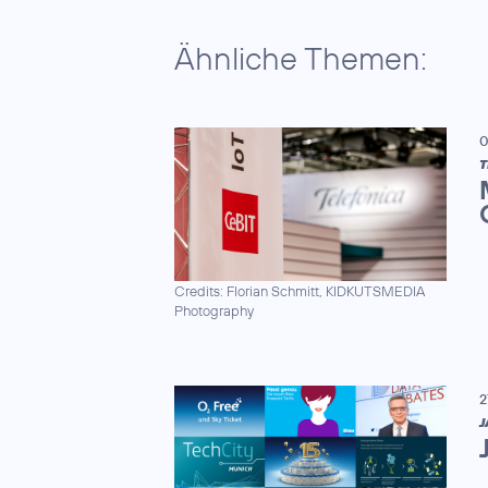
Ähnliche Themen:
0
T
Credits: Florian Schmitt, KIDKUTSMEDIA
Photography
2
J