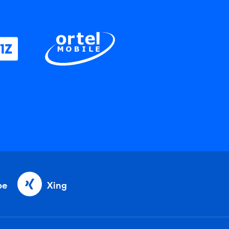
be
Xing