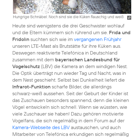
Hungrige Schnäbel: Noch sind sie die Küken flauschig und weiß
Heute sind wenigstens die drei Geschwister wohlauf
und die Eltern kümmern sich rührend um sie.
Frida und
Fridolin
suchten sich wie im
vergangenen Frühjahr
unseren LTE-Mast als Brutstätte für ihre Küken aus.
Deswegen reaktivierte Telefónica in Deutschland
zusammen mit dem
bayerischen Landesbund für
Vogelschutz
(LBV) die Kamera an dem windigen Nest.
Die Optik überträgt nun wieder Tag und Nacht, was in
dem Nest geschieht. Selbst bei Dunkelheit liefert die
Infrarot-Funktion
scharfe Bilder, die allerdings
schwarz-weiß aussehen. Seit der Geburt der Kinder ist
das Zuschauen besonders spannend, denn die kleinen
Vögel entwickeln sich schnell. Wenn sie wüssten, wie
viele Zuschauer sie haben! Dazu gehören motivierte
Vogelfans, die sich regelmäßig in dem Forum auf der
Kamera-Webseite des LBV
austauschen, und auch
Mitarbeiter von Telefónica erkundigen sich regelmäßig