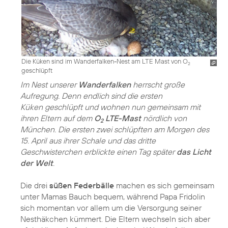
Die Küken sind im Wanderfalken-Nest am LTE Mast von O
2
geschlüpft
Im Nest unserer
Wanderfalken
herrscht große
Aufregung. Denn endlich sind die ersten
Küken geschlüpft und wohnen nun gemeinsam mit
ihren Eltern auf dem
O
LTE-Mast
nördlich von
2
München. Die ersten zwei schlüpften am Morgen des
15. April aus ihrer Schale und das dritte
Geschwisterchen erblickte einen Tag später
das Licht
der Welt
.
Die drei
süßen Federbälle
machen es sich gemeinsam
unter Mamas Bauch bequem, während Papa Fridolin
sich momentan vor allem um die Versorgung seiner
Nesthäkchen kümmert. Die Eltern wechseln sich aber