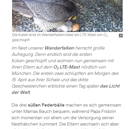
Die Küken sind im Wanderfalken-Nest am LTE Mast von O
2
geschlüpft
Im Nest unserer
Wanderfalken
herrscht große
Aufregung. Denn endlich sind die ersten
Küken geschlüpft und wohnen nun gemeinsam mit
ihren Eltern auf dem
O
LTE-Mast
nördlich von
2
München. Die ersten zwei schlüpften am Morgen des
15. April aus ihrer Schale und das dritte
Geschwisterchen erblickte einen Tag später
das Licht
der Welt
.
Die drei
süßen Federbälle
machen es sich gemeinsam
unter Mamas Bauch bequem, während Papa Fridolin
sich momentan vor allem um die Versorgung seiner
Nesthäkchen kümmert. Die Eltern wechseln sich aber