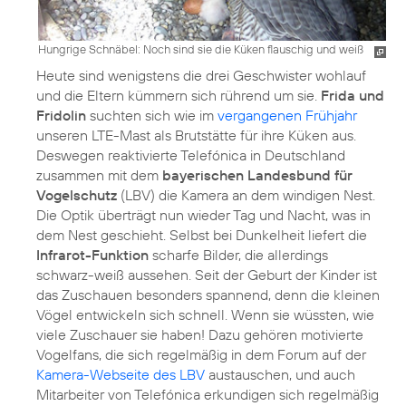
Hungrige Schnäbel: Noch sind sie die Küken flauschig und weiß
Heute sind wenigstens die drei Geschwister wohlauf
und die Eltern kümmern sich rührend um sie.
Frida und
Fridolin
suchten sich wie im
vergangenen Frühjahr
unseren LTE-Mast als Brutstätte für ihre Küken aus.
Deswegen reaktivierte Telefónica in Deutschland
zusammen mit dem
bayerischen Landesbund für
Vogelschutz
(LBV) die Kamera an dem windigen Nest.
Die Optik überträgt nun wieder Tag und Nacht, was in
dem Nest geschieht. Selbst bei Dunkelheit liefert die
Infrarot-Funktion
scharfe Bilder, die allerdings
schwarz-weiß aussehen. Seit der Geburt der Kinder ist
das Zuschauen besonders spannend, denn die kleinen
Vögel entwickeln sich schnell. Wenn sie wüssten, wie
viele Zuschauer sie haben! Dazu gehören motivierte
Vogelfans, die sich regelmäßig in dem Forum auf der
Kamera-Webseite des LBV
austauschen, und auch
Mitarbeiter von Telefónica erkundigen sich regelmäßig