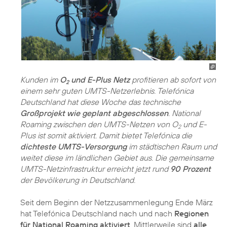
Kunden im
O
und E-Plus Netz
profitieren ab sofort von
2
einem sehr guten UMTS-Netzerlebnis. Telefónica
Deutschland hat diese Woche das technische
Großprojekt wie geplant abgeschlossen
. National
Roaming zwischen den UMTS-Netzen von O
und E-
2
Plus ist somit aktiviert. Damit bietet Telefónica die
dichteste UMTS-Versorgung
im städtischen Raum und
weitet diese im ländlichen Gebiet aus. Die gemeinsame
UMTS-Netzinfrastruktur erreicht jetzt rund
90 Prozent
der Bevölkerung in Deutschland.
Seit dem Beginn der Netzzusammenlegung Ende März
hat Telefónica Deutschland nach und nach
Regionen
für National Roaming aktiviert
. Mittlerweile sind
alle