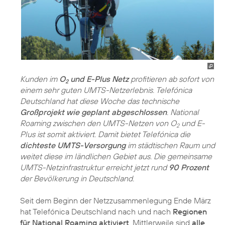
Kunden im
O
und E-Plus Netz
profitieren ab sofort von
2
einem sehr guten UMTS-Netzerlebnis. Telefónica
Deutschland hat diese Woche das technische
Großprojekt wie geplant abgeschlossen
. National
Roaming zwischen den UMTS-Netzen von O
und E-
2
Plus ist somit aktiviert. Damit bietet Telefónica die
dichteste UMTS-Versorgung
im städtischen Raum und
weitet diese im ländlichen Gebiet aus. Die gemeinsame
UMTS-Netzinfrastruktur erreicht jetzt rund
90 Prozent
der Bevölkerung in Deutschland.
Seit dem Beginn der Netzzusammenlegung Ende März
hat Telefónica Deutschland nach und nach
Regionen
für National Roaming aktiviert
. Mittlerweile sind
alle