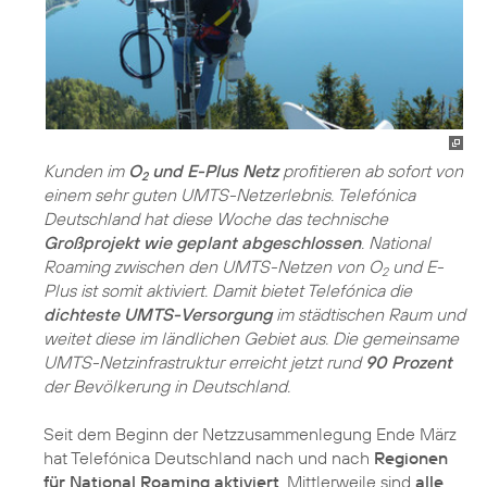
Kunden im
O
und E-Plus Netz
profitieren ab sofort von
2
einem sehr guten UMTS-Netzerlebnis. Telefónica
Deutschland hat diese Woche das technische
Großprojekt wie geplant abgeschlossen
. National
Roaming zwischen den UMTS-Netzen von O
und E-
2
Plus ist somit aktiviert. Damit bietet Telefónica die
dichteste UMTS-Versorgung
im städtischen Raum und
weitet diese im ländlichen Gebiet aus. Die gemeinsame
UMTS-Netzinfrastruktur erreicht jetzt rund
90 Prozent
der Bevölkerung in Deutschland.
Seit dem Beginn der Netzzusammenlegung Ende März
hat Telefónica Deutschland nach und nach
Regionen
für National Roaming aktiviert
. Mittlerweile sind
alle