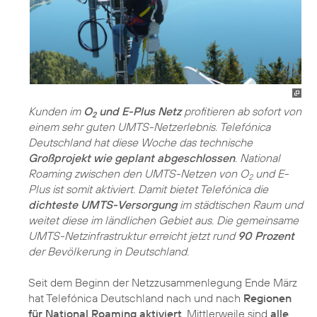
Kunden im
O
und E-Plus Netz
profitieren ab sofort von
2
einem sehr guten UMTS-Netzerlebnis. Telefónica
Deutschland hat diese Woche das technische
Großprojekt wie geplant abgeschlossen
. National
Roaming zwischen den UMTS-Netzen von O
und E-
2
Plus ist somit aktiviert. Damit bietet Telefónica die
dichteste UMTS-Versorgung
im städtischen Raum und
weitet diese im ländlichen Gebiet aus. Die gemeinsame
UMTS-Netzinfrastruktur erreicht jetzt rund
90 Prozent
der Bevölkerung in Deutschland.
Seit dem Beginn der Netzzusammenlegung Ende März
hat Telefónica Deutschland nach und nach
Regionen
für National Roaming aktiviert
. Mittlerweile sind
alle