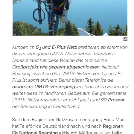
Kunden im
O
und E-Plus Netz
profitieren ab sofort von
2
einem sehr guten UMTS-Netzerlebnis. Telefónica
Deutschland hat diese Woche das technische
Großprojekt wie geplant abgeschlossen
. National
Roaming zwischen den UMTS-Netzen von O
und E-
2
Plus ist somit aktiviert. Damit bietet Telefónica die
dichteste UMTS-Versorgung
im städtischen Raum und
weitet diese im ländlichen Gebiet aus. Die gemeinsame
UMTS-Netzinfrastruktur erreicht jetzt rund
90 Prozent
der Bevölkerung in Deutschland.
Seit dem Beginn der Netzzusammenlegung Ende März
hat Telefónica Deutschland nach und nach
Regionen
für National Roaming aktiviert
. Mittlerweile sind
alle