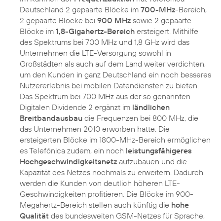
Deutschland 2 gepaarte Blöcke im
700-MHz
-Bereich,
2 gepaarte Blöcke bei
900 MHz
sowie 2 gepaarte
Blöcke im
1,8-Gigahertz-Bereich
ersteigert. Mithilfe
des Spektrums bei 700 MHz und 1,8 GHz wird das
Unternehmen die LTE-Versorgung sowohl in
Großstädten als auch auf dem Land weiter verdichten,
um den Kunden in ganz Deutschland ein noch besseres
Nutzererlebnis bei mobilen Datendiensten zu bieten.
Das Spektrum bei 700 MHz aus der so genannten
Digitalen Dividende 2 ergänzt im
ländlichen
Breitbandausbau
die Frequenzen bei 800 MHz, die
das Unternehmen 2010 erworben hatte. Die
ersteigerten Blöcke im 1800-MHz-Bereich ermöglichen
es Telefónica zudem, ein noch
leistungsfähigeres
Hochgeschwindigkeitsnetz
aufzubauen und die
Kapazität des Netzes nochmals zu erweitern. Dadurch
werden die Kunden von deutlich höheren LTE-
Geschwindigkeiten profitieren. Die Blöcke im 900-
Megahertz-Bereich stellen auch künftig die
hohe
Qualität
des bundesweiten GSM-Netzes für Sprache,