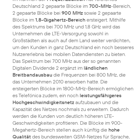
Deutschland 2 gepaarte Blöcke im
700-MHz
-Bereich,
2 gepaarte Blöcke bei
900 MHz
sowie 2 gepaarte
Blöcke im
1,8-Gigahertz-Bereich
ersteigert. Mithilfe
des Spektrums bei 700 MHz und 1,8 GHz wird das
Unternehmen die LTE-Versorgung sowohl in
Großstädten als auch auf dem Land weiter verdichten,
um den Kunden in ganz Deutschland ein noch besseres
Nutzererlebnis bei mobilen Datendiensten zu bieten.
Das Spektrum bei 700 MHz aus der so genannten
Digitalen Dividende 2 ergänzt im
ländlichen
Breitbandausbau
die Frequenzen bei 800 MHz, die
das Unternehmen 2010 erworben hatte. Die
ersteigerten Blöcke im 1800-MHz-Bereich ermöglichen
es Telefónica zudem, ein noch
leistungsfähigeres
Hochgeschwindigkeitsnetz
aufzubauen und die
Kapazität des Netzes nochmals zu erweitern. Dadurch
werden die Kunden von deutlich höheren LTE-
Geschwindigkeiten profitieren. Die Blöcke im 900-
Megahertz-Bereich stellen auch künftig die
hohe
Qualität
des bundesweiten GSM-Netzes für Sprache,