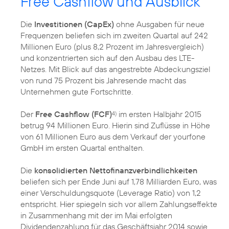
Free Cashflow und Ausblick
Die
Investitionen (CapEx)
ohne Ausgaben für neue
Frequenzen beliefen sich im zweiten Quartal auf 242
Millionen Euro (plus 8,2 Prozent im Jahresvergleich)
und konzentrierten sich auf den Ausbau des LTE-
Netzes. Mit Blick auf das angestrebte Abdeckungsziel
von rund 75 Prozent bis Jahresende macht das
Unternehmen gute Fortschritte.
Der
Free Cashflow (FCF)
im ersten Halbjahr 2015
4)
betrug 94 Millionen Euro. Hierin sind Zuflüsse in Höhe
von 61 Millionen Euro aus dem Verkauf der yourfone
GmbH im ersten Quartal enthalten.
Die
konsolidierten Nettofinanzverbindlichkeiten
beliefen sich per Ende Juni auf 1,78 Milliarden Euro, was
einer Verschuldungsquote (Leverage Ratio) von 1,2
entspricht. Hier spiegeln sich vor allem Zahlungseffekte
in Zusammenhang mit der im Mai erfolgten
Dividendenzahlung für das Geschäftsjahr 2014 sowie