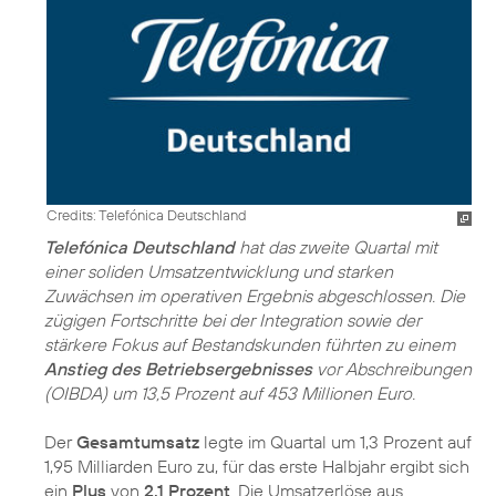
Credits: Telefónica Deutschland
Telefónica Deutschland
hat das zweite Quartal mit
einer soliden Umsatzentwicklung und starken
Zuwächsen im operativen Ergebnis abgeschlossen. Die
zügigen Fortschritte bei der Integration sowie der
stärkere Fokus auf Bestandskunden führten zu einem
Anstieg des Betriebsergebnisses
vor Abschreibungen
(OIBDA) um 13,5 Prozent auf 453 Millionen Euro.
Der
Gesamtumsatz
legte im Quartal um 1,3 Prozent auf
1,95 Milliarden Euro zu, für das erste Halbjahr ergibt sich
ein
Plus
von
2,1 Prozent
. Die Umsatzerlöse aus