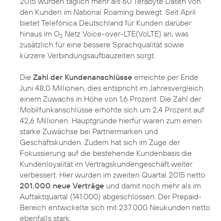
2015 wurden täglich mehr als 60 Terabyte Daten von
den Kunden im National Roaming bewegt. Seit April
bietet Telefónica Deutschland für Kunden darüber
hinaus im O
Netz Voice-over-LTE(VoLTE) an, was
2
zusätzlich für eine bessere Sprachqualität sowie
kürzere Verbindungsaufbauzeiten sorgt.
Die
Zahl der Kundenanschlüsse
erreichte per Ende
Juni 48,0 Millionen, dies entspricht im Jahresvergleich
einem Zuwachs in Höhe von 1,6 Prozent. Die Zahl der
Mobilfunkanschlüsse erhöhte sich um 2,4 Prozent auf
42,6 Millionen. Hauptgründe hierfür waren zum einen
starke Zuwächse bei Partnermarken und
Geschäftskunden. Zudem hat sich im Zuge der
Fokussierung auf die bestehende Kundenbasis die
Kundenloyalität im Vertragskundengeschäft weiter
verbessert. Hier wurden im zweiten Quartal 2015 netto
201.000 neue Verträge
und damit noch mehr als im
Auftaktquartal (141.000) abgeschlossen. Der Prepaid-
Bereich entwickelte sich mit 237.000 Neukunden netto
ebenfalls stark.