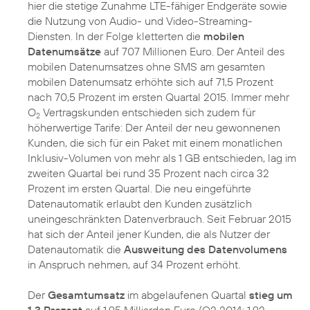
hier die stetige Zunahme LTE-fähiger Endgeräte sowie
die Nutzung von Audio- und Video-Streaming-
Diensten. In der Folge kletterten die
mobilen
Datenumsätze
auf 707 Millionen Euro. Der Anteil des
mobilen Datenumsatzes ohne SMS am gesamten
mobilen Datenumsatz erhöhte sich auf 71,5 Prozent
nach 70,5 Prozent im ersten Quartal 2015. Immer mehr
O
Vertragskunden entschieden sich zudem für
2
höherwertige Tarife: Der Anteil der neu gewonnenen
Kunden, die sich für ein Paket mit einem monatlichen
Inklusiv-Volumen von mehr als 1 GB entschieden, lag im
zweiten Quartal bei rund 35 Prozent nach circa 32
Prozent im ersten Quartal. Die neu eingeführte
Datenautomatik erlaubt den Kunden zusätzlich
uneingeschränkten Datenverbrauch. Seit Februar 2015
hat sich der Anteil jener Kunden, die als Nutzer der
Datenautomatik die
Ausweitung des Datenvolumens
in Anspruch nehmen, auf 34 Prozent erhöht.
Der
Gesamtumsatz
im abgelaufenen Quartal
stieg um
1,3 Prozent
auf 1,95 Milliarden Euro (Q2 2014: 1,92