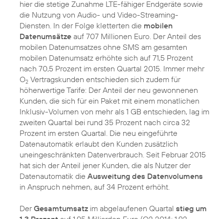
hier die stetige Zunahme LTE-fähiger Endgeräte sowie
die Nutzung von Audio- und Video-Streaming-
Diensten. In der Folge kletterten die
mobilen
Datenumsätze
auf 707 Millionen Euro. Der Anteil des
mobilen Datenumsatzes ohne SMS am gesamten
mobilen Datenumsatz erhöhte sich auf 71,5 Prozent
nach 70,5 Prozent im ersten Quartal 2015. Immer mehr
O
Vertragskunden entschieden sich zudem für
2
höherwertige Tarife: Der Anteil der neu gewonnenen
Kunden, die sich für ein Paket mit einem monatlichen
Inklusiv-Volumen von mehr als 1 GB entschieden, lag im
zweiten Quartal bei rund 35 Prozent nach circa 32
Prozent im ersten Quartal. Die neu eingeführte
Datenautomatik erlaubt den Kunden zusätzlich
uneingeschränkten Datenverbrauch. Seit Februar 2015
hat sich der Anteil jener Kunden, die als Nutzer der
Datenautomatik die
Ausweitung des Datenvolumens
in Anspruch nehmen, auf 34 Prozent erhöht.
Der
Gesamtumsatz
im abgelaufenen Quartal
stieg um
1,3 Prozent
auf 1,95 Milliarden Euro (Q2 2014: 1,92