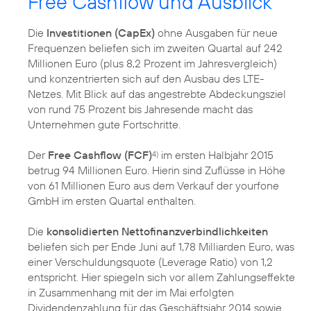
Free Cashflow und Ausblick
Die
Investitionen (CapEx)
ohne Ausgaben für neue
Frequenzen beliefen sich im zweiten Quartal auf 242
Millionen Euro (plus 8,2 Prozent im Jahresvergleich)
und konzentrierten sich auf den Ausbau des LTE-
Netzes. Mit Blick auf das angestrebte Abdeckungsziel
von rund 75 Prozent bis Jahresende macht das
Unternehmen gute Fortschritte.
Der
Free Cashflow (FCF)
im ersten Halbjahr 2015
4)
betrug 94 Millionen Euro. Hierin sind Zuflüsse in Höhe
von 61 Millionen Euro aus dem Verkauf der yourfone
GmbH im ersten Quartal enthalten.
Die
konsolidierten Nettofinanzverbindlichkeiten
beliefen sich per Ende Juni auf 1,78 Milliarden Euro, was
einer Verschuldungsquote (Leverage Ratio) von 1,2
entspricht. Hier spiegeln sich vor allem Zahlungseffekte
in Zusammenhang mit der im Mai erfolgten
Dividendenzahlung für das Geschäftsjahr 2014 sowie