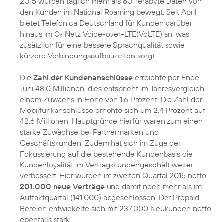
2015 wurden täglich mehr als 60 Terabyte Daten von
den Kunden im National Roaming bewegt. Seit April
bietet Telefónica Deutschland für Kunden darüber
hinaus im O
Netz Voice-over-LTE(VoLTE) an, was
2
zusätzlich für eine bessere Sprachqualität sowie
kürzere Verbindungsaufbauzeiten sorgt.
Die
Zahl der Kundenanschlüsse
erreichte per Ende
Juni 48,0 Millionen, dies entspricht im Jahresvergleich
einem Zuwachs in Höhe von 1,6 Prozent. Die Zahl der
Mobilfunkanschlüsse erhöhte sich um 2,4 Prozent auf
42,6 Millionen. Hauptgründe hierfür waren zum einen
starke Zuwächse bei Partnermarken und
Geschäftskunden. Zudem hat sich im Zuge der
Fokussierung auf die bestehende Kundenbasis die
Kundenloyalität im Vertragskundengeschäft weiter
verbessert. Hier wurden im zweiten Quartal 2015 netto
201.000 neue Verträge
und damit noch mehr als im
Auftaktquartal (141.000) abgeschlossen. Der Prepaid-
Bereich entwickelte sich mit 237.000 Neukunden netto
ebenfalls stark.