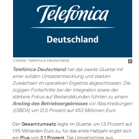
Credits: Telefónica Deutschland
Telefónica Deutschland
hat das zweite Quartal mit
einer soliden Umsatzentwicklung und starken
Zuwächsen im operativen Ergebnis abgeschlossen. Die
zügigen Fortschritte bei der Integration sowie der
stärkere Fokus auf Bestandskunden führten zu einem
Anstieg des Betriebsergebnisses
vor Abschreibungen
(OIBDA) um 13,5 Prozent auf 453 Millionen Euro.
Der
Gesamtumsatz
legte im Quartal um 1,3 Prozent auf
1,95 Milliarden Euro zu, für das erste Halbjahr ergibt sich
ein
Plus
von
2,1 Prozent
. Die Umsatzerlöse aus