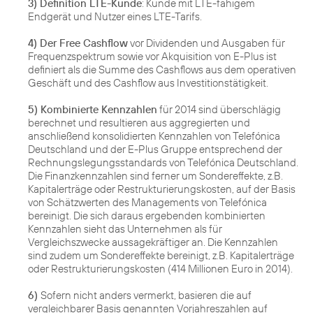
3) Definition LTE-Kunde
: Kunde mit LTE-fähigem
Endgerät und Nutzer eines LTE-Tarifs.
4) Der Free Cashflow
vor Dividenden und Ausgaben für
Frequenzspektrum sowie vor Akquisition von E-Plus ist
definiert als die Summe des Cashflows aus dem operativen
Geschäft und des Cashflow aus Investitionstätigkeit.
5) Kombinierte Kennzahlen
für 2014 sind überschlägig
berechnet und resultieren aus aggregierten und
anschließend konsolidierten Kennzahlen von Telefónica
Deutschland und der E-Plus Gruppe entsprechend der
Rechnungslegungsstandards von Telefónica Deutschland.
Die Finanzkennzahlen sind ferner um Sondereffekte, z.B.
Kapitalerträge oder Restrukturierungskosten, auf der Basis
von Schätzwerten des Managements von Telefónica
bereinigt. Die sich daraus ergebenden kombinierten
Kennzahlen sieht das Unternehmen als für
Vergleichszwecke aussagekräftiger an. Die Kennzahlen
sind zudem um Sondereffekte bereinigt, z.B. Kapitalerträge
oder Restrukturierungskosten (414 Millionen Euro in 2014).
6)
Sofern nicht anders vermerkt, basieren die auf
vergleichbarer Basis genannten Vorjahreszahlen auf