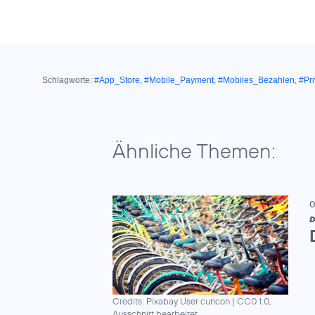
Schlagworte:
#App_Store
,
#Mobile_Payment
,
#Mobiles_Bezahlen
,
#Pr
Ähnliche Themen:
0
D
Credits: Pixabay User cuncon
|
CC0 1.0,
Ausschnitt bearbeitet