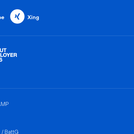
be
Xing
AMP
 / BattG