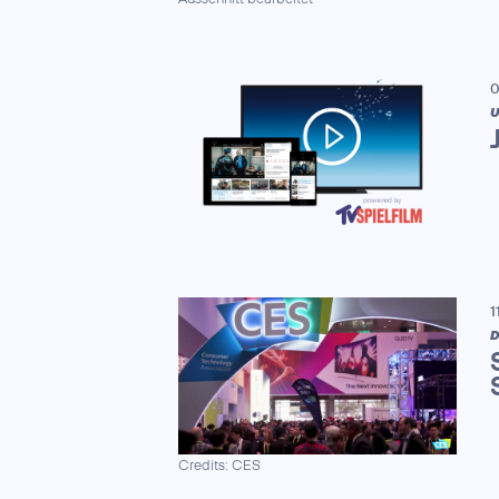
0
U
1
D
Credits: CES