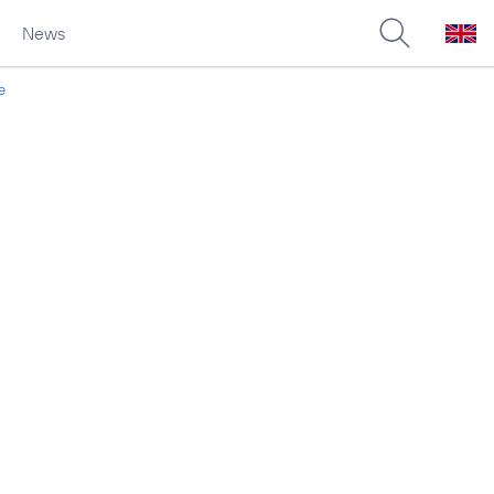
News
e