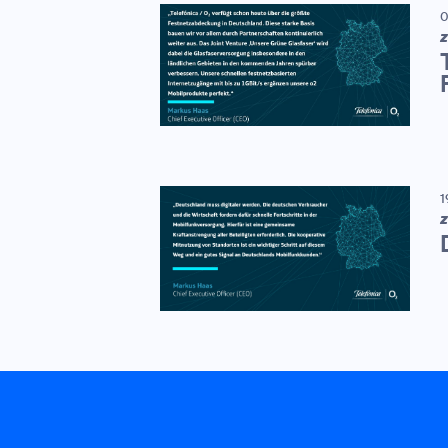
0
Z
1
Z