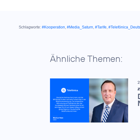
Schlagworte:
#Kooperation
,
#Media_Saturn
,
#Tarife
,
#Telefónica_Deut
Ähnliche Themen:
2
Z