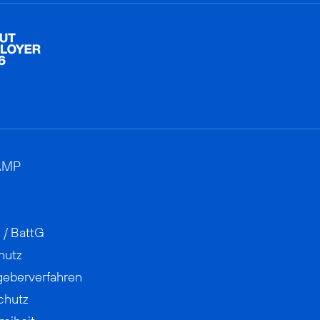
AMP
 / BattG
hutz
geberverfahren
chutz