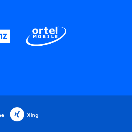
be
Xing