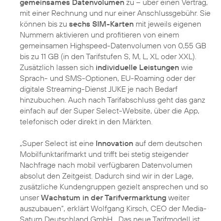
gemeinsames Datenvolumen
zu – über einen Vertrag,
mit einer Rechnung und nur einer Anschlussgebühr. Sie
können bis zu
sechs SIM-Karten
mit jeweils eigenen
Nummern aktivieren und profitieren von einem
gemeinsamen Highspeed-Datenvolumen von 0,55 GB
bis zu 11 GB (in den Tarifstufen S, M, L, XL oder XXL).
Zusätzlich lassen sich
individuelle Leistungen
wie
Sprach- und SMS-Optionen, EU-Roaming oder der
digitale Streaming-Dienst JUKE je nach Bedarf
hinzubuchen. Auch nach Tarifabschluss geht das ganz
einfach auf der Super Select-Website, über die App,
telefonisch oder direkt in den Märkten.
„Super Select ist eine
Innovation
auf dem deutschen
Mobilfunktarifmarkt und trifft bei stetig steigender
Nachfrage nach mobil verfügbaren Datenvolumen
absolut den Zeitgeist. Dadurch sind wir in der Lage,
zusätzliche Kundengruppen gezielt ansprechen und so
unser
Wachstum in der Tarifvermarktung
weiter
auszubauen“, erklärt Wolfgang Kirsch, CEO der Media-
Saturn Deutschland GmbH. „Das neue Tarifmodell ist