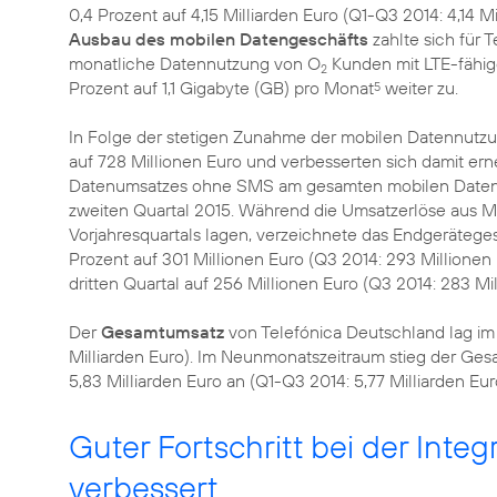
0,4 Prozent auf 4,15 Milliarden Euro (Q1-Q3 2014: 4,14 
Ausbau des mobilen Datengeschäfts
zahlte sich für 
monatliche Datennutzung von O
Kunden mit LTE-fähig
2
Prozent auf 1,1 Gigabyte (GB) pro Monat
weiter zu.
5
In Folge der stetigen Zunahme der mobilen Datennutzu
auf 728 Millionen Euro und verbesserten sich damit er
Datenumsatzes ohne SMS am gesamten mobilen Datenums
zweiten Quartal 2015. Während die Umsatzerlöse aus M
Vorjahresquartals lagen, verzeichnete das Endgerätege
Prozent auf 301 Millionen Euro (Q3 2014: 293 Millionen
dritten Quartal auf 256 Millionen Euro (Q3 2014: 283 Mil
Der
Gesamtumsatz
von Telefónica Deutschland lag im d
Milliarden Euro). Im Neunmonatszeitraum stieg der Ge
5,83 Milliarden Euro an (Q1-Q3 2014: 5,77 Milliarden Eur
Guter Fortschritt bei der Integ
verbessert