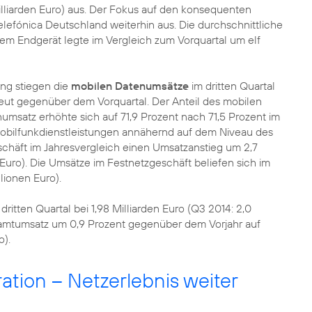
Milliarden Euro) aus. Der Fokus auf den konsequenten
Telefónica Deutschland weiterhin aus. Die durchschnittliche
em Endgerät legte im Vergleich zum Vorquartal um elf
ng stiegen die
mobilen Datenumsätze
im dritten Quartal
neut gegenüber dem Vorquartal. Der Anteil des mobilen
atz erhöhte sich auf 71,9 Prozent nach 71,5 Prozent im
obilfunkdienstleistungen annähernd auf dem Niveau des
schäft im Jahresvergleich einen Umsatzanstieg um 2,7
 Euro). Die Umsätze im Festnetzgeschäft beliefen sich im
lionen Euro).
ritten Quartal bei 1,98 Milliarden Euro (Q3 2014: 2,0
samtumsatz um 0,9 Prozent gegenüber dem Vorjahr auf
o).
ration – Netzerlebnis weiter