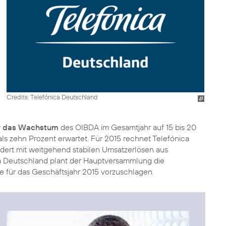
Credits: Telefónica Deutschland
r das Wachstum
des OIBDA im Gesamtjahr auf 15 bis 20
ls zehn Prozent erwartet. Für 2015 rechnet Telefónica
ert mit weitgehend stabilen Umsatzerlösen aus
ca Deutschland plant der Hauptversammlung die
ie für das Geschäftsjahr 2015 vorzuschlagen.