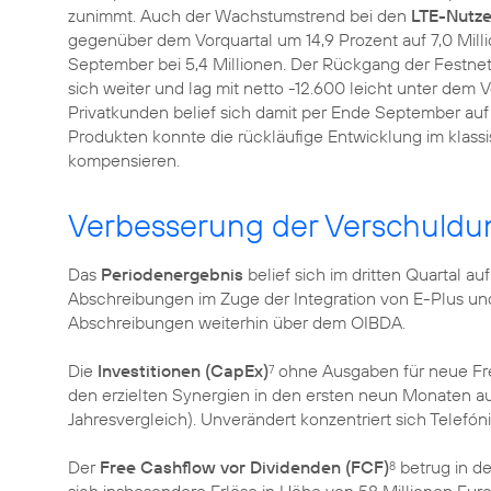
zunimmt. Auch der Wachstumstrend bei den
LTE-Nutze
gegenüber dem Vorquartal um 14,9 Prozent auf 7,0 Milli
September bei 5,4 Millionen. Der Rückgang der Festne
sich weiter und lag mit netto -12.600 leicht unter dem 
Privatkunden belief sich damit per Ende September auf 2
Produkten konnte die rückläufige Entwicklung im klass
kompensieren.
Verbesserung der Verschuldu
Das
Periodenergebnis
belief sich im dritten Quartal a
Abschreibungen im Zuge der Integration von E-Plus und 
Abschreibungen weiterhin über dem OIBDA.
Die
Investitionen (CapEx)
ohne Ausgaben für neue Freq
7
den erzielten Synergien in den ersten neun Monaten au
Jahresvergleich). Unverändert konzentriert sich Telefó
Der
Free Cashflow vor Dividenden (FCF)
betrug in d
8