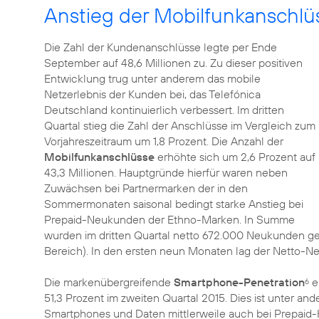
Anstieg der Mobilfunkanschlüs
Die Zahl der Kundenanschlüsse legte per Ende
September auf 48,6 Millionen zu. Zu dieser positiven
Entwicklung trug unter anderem das mobile
Netzerlebnis der Kunden bei, das Telefónica
Deutschland kontinuierlich verbessert. Im dritten
Quartal stieg die Zahl der Anschlüsse im Vergleich zum
Vorjahreszeitraum um 1,8 Prozent. Die Anzahl der
Mobilfunkanschlüsse
erhöhte sich um 2,6 Prozent auf
43,3 Millionen. Hauptgründe hierfür waren neben
Zuwächsen bei Partnermarken der in den
Sommermonaten saisonal bedingt starke Anstieg bei
Prepaid-Neukunden der Ethno-Marken. In Summe
wurden im dritten Quartal netto 672.000 Neukunden g
Bereich). In den ersten neun Monaten lag der Netto-Ne
Die markenübergreifende
Smartphone-Penetration
e
6
51,3 Prozent im zweiten Quartal 2015. Dies ist unter a
Smartphones und Daten mittlerweile auch bei Prepaid-