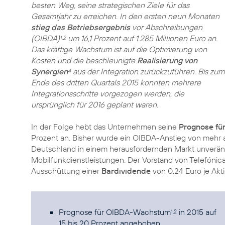
besten Weg, seine strategischen Ziele für das
Gesamtjahr zu erreichen. In den ersten neun Monaten
stieg das Betriebsergebnis
vor Abschreibungen
(OIBDA)
um 16,1 Prozent auf 1.285 Millionen Euro an.
1,2
Das kräftige Wachstum ist auf die Optimierung von
Kosten und die beschleunigte
Realisierung von
Synergien
aus der Integration zurückzuführen. Bis zum
4
Ende des dritten Quartals 2015 konnten mehrere
Integrationsschritte vorgezogen werden, die
ursprünglich für 2016 geplant waren.
In der Folge hebt das Unternehmen seine
Prognose fü
Prozent an. Bisher wurde ein OIBDA-Anstieg von mehr a
Deutschland in einem herausfordernden Markt unveränd
Mobilfunkdienstleistungen. Der Vorstand von Telefóni
Ausschüttung einer
Bardividende
von 0,24 Euro je Akt
Prognose für OIBDA-Wachstum
in 2015 auf
1,2
15 bis 20 Prozent angehoben