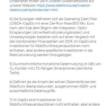
Einzelheiten finden Sie in unserer Dividendenpolitik auf
unserer Website:
https://www.telefonica.de/investor-
relations/aktie/dividenden.html
.
4) Die Synergien definieren sich als Operating Cash Flow
(OIBDA-CapEx) mit einer Ziel-Run-Rate 800 Mio. Euro
nach Jahr 5 ab dem Beginn der Integration. OpEx-
Einsparungen (ohne Restrukturierungskosten) und
Umsatzsynergien beziehen sich auf einen Vergleich mit
den kombinierten Finanzzahlen von 2014. Im CapEx sind
Investitionen für Mobilfunkfrequenzauktionen nicht
enthalten, aber andere spezifische Investitionen in die
Restrukturierung werden hinzugezogen.
5) Durchschnittliche monatliche Datennutzung (in GB) von
O
-Kunden mit LTE-fähigen Smartphones (sämtliche
2
Tarife).
6) Definiert als die Anzahl der aktiven Datentarife bei den
Mobilfunk-Bestandskunden, ausgenommen M2M- und
ausschließliche Datenzugriffe.
7) Im CapEx sind Investitionen für
Mobilfunkfrequenzauktionen nicht enthalten, aber andere