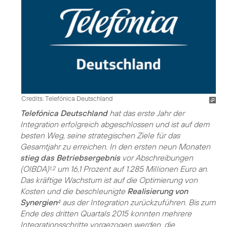
Credits: Telefónica Deutschland
Telefónica Deutschland
hat das erste Jahr der
Integration erfolgreich abgeschlossen und ist auf dem
besten Weg, seine strategischen Ziele für das
Gesamtjahr zu erreichen. In den ersten neun Monaten
stieg das Betriebsergebnis
vor Abschreibungen
(OIBDA)
um 16,1 Prozent auf 1.285 Millionen Euro an.
1,2
Das kräftige Wachstum ist auf die Optimierung von
Kosten und die beschleunigte
Realisierung von
Synergien
aus der Integration zurückzuführen. Bis zum
4
Ende des dritten Quartals 2015 konnten mehrere
Integrationsschritte vorgezogen werden, die