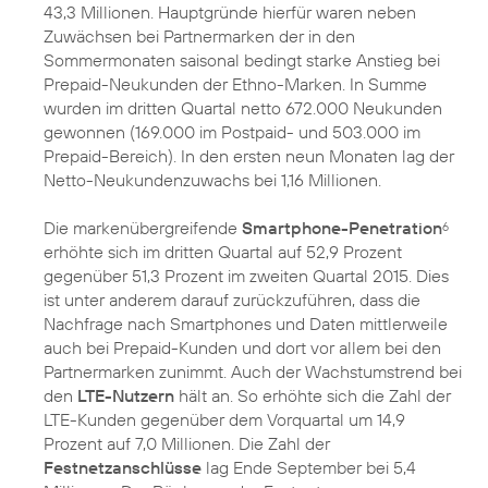
43,3 Millionen. Hauptgründe hierfür waren neben
Zuwächsen bei Partnermarken der in den
Sommermonaten saisonal bedingt starke Anstieg bei
Prepaid-Neukunden der Ethno-Marken. In Summe
wurden im dritten Quartal netto 672.000 Neukunden
gewonnen (169.000 im Postpaid- und 503.000 im
Prepaid-Bereich). In den ersten neun Monaten lag der
Netto-Neukundenzuwachs bei 1,16 Millionen.
Die markenübergreifende
Smartphone-Penetration
6
erhöhte sich im dritten Quartal auf 52,9 Prozent
gegenüber 51,3 Prozent im zweiten Quartal 2015. Dies
ist unter anderem darauf zurückzuführen, dass die
Nachfrage nach Smartphones und Daten mittlerweile
auch bei Prepaid-Kunden und dort vor allem bei den
Partnermarken zunimmt. Auch der Wachstumstrend bei
den
LTE-Nutzern
hält an. So erhöhte sich die Zahl der
LTE-Kunden gegenüber dem Vorquartal um 14,9
Prozent auf 7,0 Millionen. Die Zahl der
Festnetzanschlüsse
lag Ende September bei 5,4