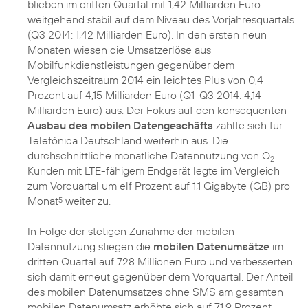
blieben im dritten Quartal mit 1,42 Milliarden Euro
weitgehend stabil auf dem Niveau des Vorjahresquartals
(Q3 2014: 1,42 Milliarden Euro). In den ersten neun
Monaten wiesen die Umsatzerlöse aus
Mobilfunkdienstleistungen gegenüber dem
Vergleichszeitraum 2014 ein leichtes Plus von 0,4
Prozent auf 4,15 Milliarden Euro (Q1-Q3 2014: 4,14
Milliarden Euro) aus. Der Fokus auf den konsequenten
Ausbau des mobilen Datengeschäfts
zahlte sich für
Telefónica Deutschland weiterhin aus. Die
durchschnittliche monatliche Datennutzung von O
2
Kunden mit LTE-fähigem Endgerät legte im Vergleich
zum Vorquartal um elf Prozent auf 1,1 Gigabyte (GB) pro
Monat
weiter zu.
5
In Folge der stetigen Zunahme der mobilen
Datennutzung stiegen die
mobilen Datenumsätze
im
dritten Quartal auf 728 Millionen Euro und verbesserten
sich damit erneut gegenüber dem Vorquartal. Der Anteil
des mobilen Datenumsatzes ohne SMS am gesamten
mobilen Datenumsatz erhöhte sich auf 71,9 Prozent