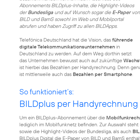
Abonnements BILDplus-Inhalte, die Highlight-Videos
der
Bundesliga
und auf Wunsch sogar die
E-Paper
von
BILD und BamS sowohl im Web und Mobilportal
abrufen und haben Zugriff zu allen BILDApps.
Telefónica Deutschland hat die Vision, das
führende
digitale Telekommunikationsunternehmen
in
Deutschland zu werden. Auf dem Weg dorthin setzt
das Unternehmen bewusst auch auf zukünftige
Wachs
ist hierbei das Bezahlen per Handyrechnung. Denn gen
ist mittlerweile auch das
Bezahlen per Smartphone
.
So funktioniert’s:
BILDplus per Handyrechnung
Um ein BILDplus-Abonnement über die
Mobilfunkrec
lediglich im Mobilfunknetz befinden. Zur Auswahl steh
sowie die Highlight-Videos der Bundesliga, als auch
BI
BILDplus Digital die E-Paper von BILD und BamS entha