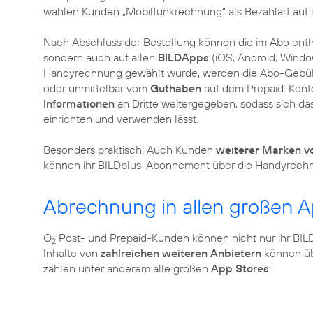
wählen Kunden „Mobilfunkrechnung“ als Bezahlart auf
Nach Abschluss der Bestellung können die im Abo enth
sondern auch auf allen
BILDApps
(iOS, Android, Wind
Handyrechnung gewählt wurde, werden die Abo-Gebüh
oder unmittelbar vom
Guthaben
auf dem Prepaid-Kont
Informationen
an Dritte weitergegeben, sodass sich 
einrichten und verwenden lässt.
Besonders praktisch: Auch Kunden
weiterer Marken vo
können ihr BILDplus-Abonnement über die Handyrech
Abrechnung in allen großen A
O
Post- und Prepaid-Kunden können nicht nur ihr BI
2
Inhalte von
zahlreichen weiteren Anbietern
können üb
zählen unter anderem alle großen
App Stores
: