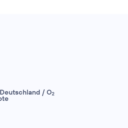
 Deutschland / O
2
ote