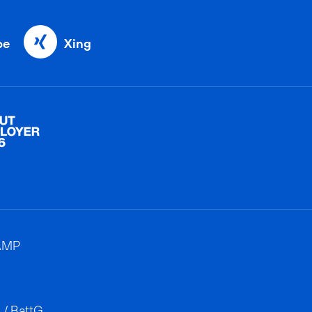
be
Xing
AMP
 / BattG