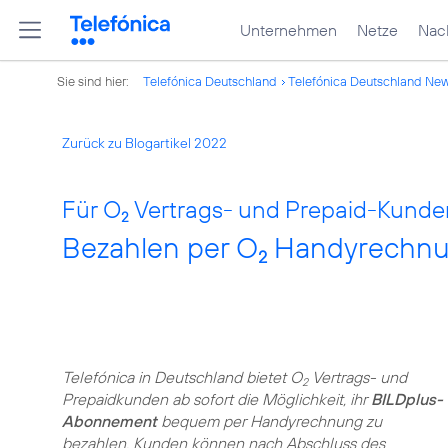
Unternehmen
Netze
Nach
Sie sind hier:
Telefónica Deutschland
Telefónica Deutschland Ne
Zurück zu Blogartikel 2022
Für O
Vertrags- und Prepaid-Kunde
2
Bezahlen per O
Handyrechnung
2
Telefónica in Deutschland bietet O
Vertrags- und
2
Prepaidkunden ab sofort die Möglichkeit, ihr
BILDplus-
Abonnement
bequem per Handyrechnung zu
bezahlen. Kunden können nach Abschluss des