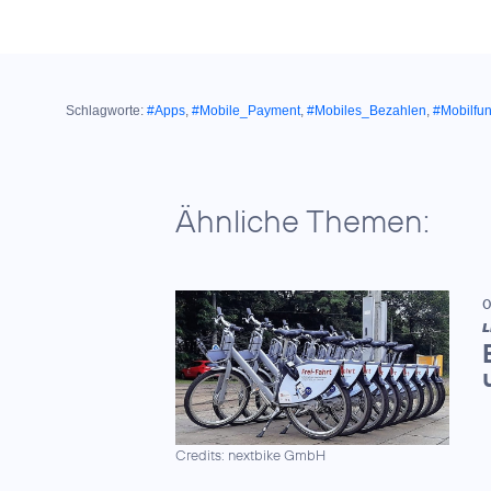
Schlagworte:
#Apps
,
#Mobile_Payment
,
#Mobiles_Bezahlen
,
#Mobilfu
Ähnliche Themen:
0
L
Credits: nextbike GmbH