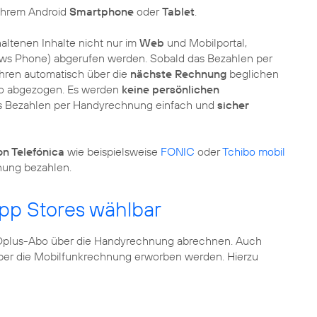
 ihrem Android
Smartphone
oder
Tablet
.
altenen Inhalte nicht nur im
Web
und Mobilportal,
ows Phone) abgerufen werden. Sobald das Bezahlen per
ren automatisch über die
nächste Rechnung
beglichen
o abgezogen. Es werden
keine persönlichen
das Bezahlen per Handyrechnung einfach und
sicher
n Telefónica
wie beispielsweise
FONIC
oder
Tchibo mobil
nung bezahlen.
pp Stores wählbar
LDplus-Abo über die Handyrechnung abrechnen. Auch
er die Mobilfunkrechnung erworben werden. Hierzu