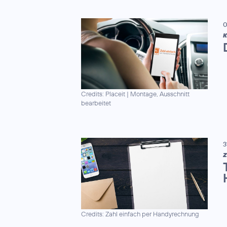
0
K
Credits: Placeit
|
Montage, Ausschnitt
bearbeitet
3
Z
Credits: Zahl einfach per Handyrechnung