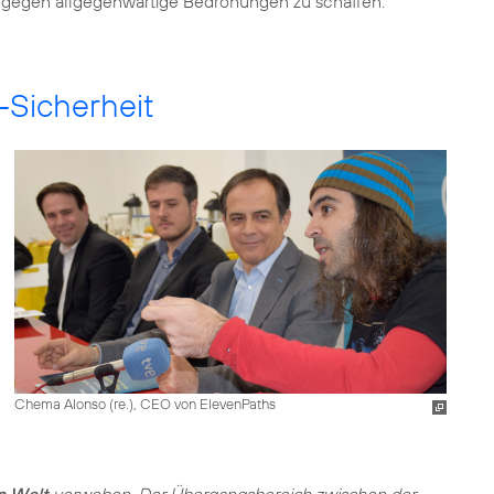
gegen allgegenwärtige Bedrohungen zu schaffen.
-Sicherheit
Chema Alonso (re.), CEO von ElevenPaths