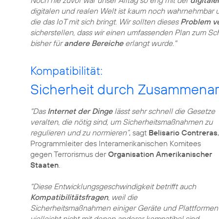
Noch nie zuvor war unser Alltag so eng mit der
digitale
digitalen und realen Welt ist kaum noch wahrnehmbar 
die das IoT mit sich bringt. Wir sollten dieses
Problem v
sicherstellen, dass wir einen umfassenden Plan zum Sc
bisher
für
andere Bereiche
erlangt wurde."
Kompatibilität:
Sicherheit durch Zusammenar
"Das
Internet der Dinge
lässt sehr schnell die Gesetze
veralten, die nötig sind, um Sicherheitsmaßnahmen zu
regulieren und zu normieren”
, sagt
Belisario Contreras
,
Programmleiter des Interamerikanischen Komitees
gegen Terrorismus der
Organisation Amerikanischer
Staaten
.
"Diese Entwicklungsgeschwindigkeit betrifft auch
Kompatibilitätsfragen
, weil die
Sicherheitsmaßnahmen einiger Geräte und Plattformen
vielleicht nicht mit denen anderer kompatibel sind,