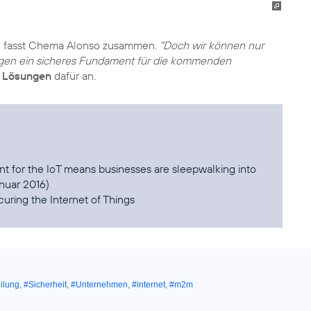
, fasst Chema Alonso zusammen.
"Doch wir können nur
gen ein sicheres Fundament für die kommenden
 Lösungen
dafür an.
t for the IoT means businesses are sleepwalking into
curing the Internet of Things
ilung
,
#Sicherheit
,
#Unternehmen
,
#internet
,
#m2m