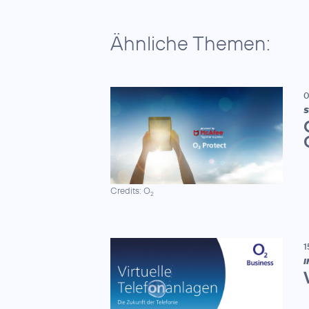
Ähnliche Themen:
0
S
Credits: O
2
1
I