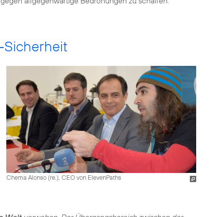
gegen allgegenwärtige Bedrohungen zu schaffen.
-Sicherheit
Chema Alonso (re.), CEO von ElevenPaths