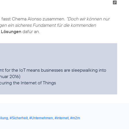
, fasst Chema Alonso zusammen.
"Doch wir können nur
gen ein sicheres Fundament für die kommenden
 Lösungen
dafür an.
t for the IoT means businesses are sleepwalking into
curing the Internet of Things
ilung
,
#Sicherheit
,
#Unternehmen
,
#internet
,
#m2m