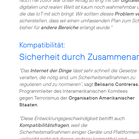
Noch nie zuvor war unser Alltag so eng mit der
digitale
digitalen und realen Welt ist kaum noch wahrnehmbar 
die das IoT mit sich bringt. Wir sollten dieses
Problem v
sicherstellen, dass wir einen umfassenden Plan zum Sc
bisher
für
andere Bereiche
erlangt wurde."
Kompatibilität:
Sicherheit durch Zusammenar
"Das
Internet der Dinge
lässt sehr schnell die Gesetze
veralten, die nötig sind, um Sicherheitsmaßnahmen zu
regulieren und zu normieren”
, sagt
Belisario Contreras
,
Programmleiter des Interamerikanischen Komitees
gegen Terrorismus der
Organisation Amerikanischer
Staaten
.
"Diese Entwicklungsgeschwindigkeit betrifft auch
Kompatibilitätsfragen
, weil die
Sicherheitsmaßnahmen einiger Geräte und Plattformen
vielleicht nicht mit denen anderer kompatibel sind,