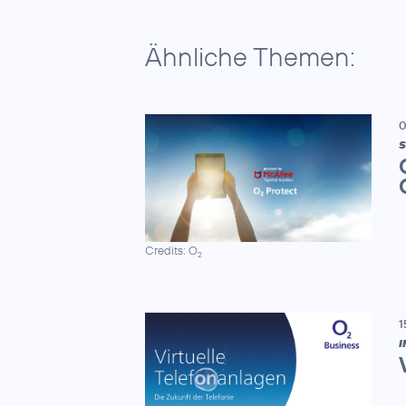
Ähnliche Themen:
0
S
Credits: O
2
1
I