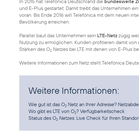
In 2015 hat Telefónica Deutschland die
bundesweite 
und E-Plus gestartet. Damit treibt das Unternehmen ei
voran. Bis Ende 2016 will Telefónica mit dem neuen int
Bevölkerung erreichen.
Parallel baut das Unternehmen sein
LTE-Netz
zügig wei
Nutzung zu ermöglichen. Kunden profitieren damit von 
Stärken des O
Netzes bei LTE mit denen von E-Plus b
2
Weitere Informationen zum Netz stellt Telefónica Deut
Weitere Informationen:
Wie gut ist das O
Netz an Ihrer Adresse?
Netzabd
2
Wo gibt es LTE von O
?
Verfügbarkeitscheck
2
Status des O
Netzes:
Live Check für Ihren Standor
2