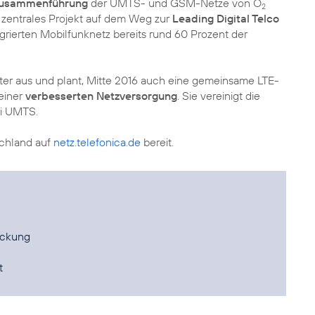
Zusammenführung
der UMTS- und GSM-Netze von O
2
n zentrales Projekt auf dem Weg zur
Leading Digital Telco
egrierten Mobilfunknetz bereits rund 60 Prozent der
ter aus und plant, Mitte 2016 auch eine gemeinsame LTE-
einer
verbesserten Netzversorgung
. Sie vereinigt die
ei UMTS.
schland auf
netz.telefonica.de
bereit.
eckung
t