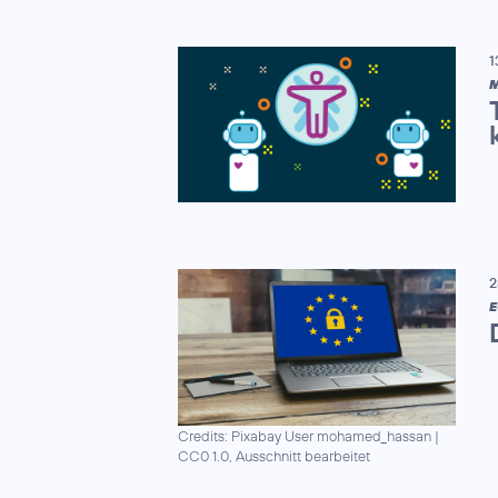
1
M
2
E
Credits: Pixabay User mohamed_hassan
|
CC0 1.0, Ausschnitt bearbeitet