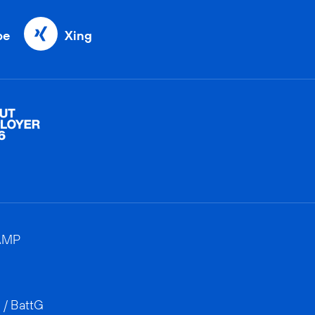
be
Xing
AMP
 / BattG