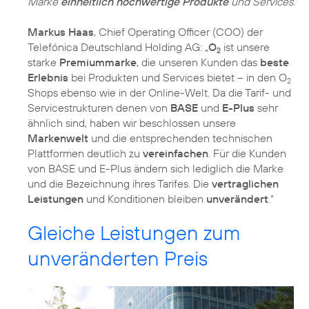
Marke
einheitlich hochwertige Produkte
und Services.
Markus Haas
, Chief Operating Officer (COO) der
Telefónica Deutschland Holding AG: „
O
ist unsere
2
starke
Premiummarke
, die unseren Kunden das
beste
Erlebnis
bei Produkten und Services bietet – in den O
2
Shops ebenso wie in der Online-Welt. Da die Tarif- und
Servicestrukturen denen von
BASE
und
E-Plus
sehr
ähnlich sind, haben wir beschlossen unsere
Markenwelt
und die entsprechenden technischen
Plattformen deutlich zu
vereinfachen
. Für die Kunden
von BASE und E-Plus ändern sich lediglich die Marke
und die Bezeichnung ihres Tarifes. Die
vertraglichen
Leistungen
und Konditionen bleiben
unverändert
.“
Gleiche Leistungen zum
unveränderten Preis