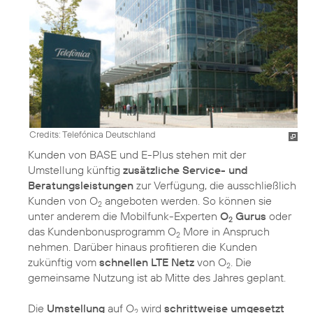
Credits: Telefónica Deutschland
Kunden von BASE und E-Plus stehen mit der
Umstellung künftig
zusätzliche Service- und
Beratungsleistungen
zur Verfügung, die ausschließlich
Kunden von O
angeboten werden. So können sie
2
unter anderem die Mobilfunk-Experten
O
Gurus
oder
2
das Kundenbonusprogramm O
More in Anspruch
2
nehmen. Darüber hinaus profitieren die Kunden
zukünftig vom
schnellen LTE Netz
von O
. Die
2
gemeinsame Nutzung ist ab Mitte des Jahres geplant.
Die
Umstellung
auf O
wird
schrittweise umgesetzt
2