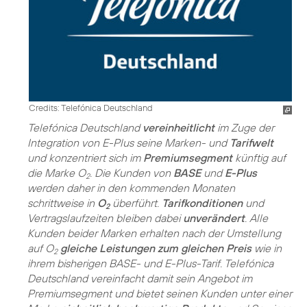
Credits: Telefónica Deutschland
Telefónica Deutschland
vereinheitlicht
im Zuge der
Integration von E-Plus seine Marken- und
Tarifwelt
und konzentriert sich im
Premiumsegment
künftig auf
die Marke O
. Die Kunden von
BASE
und
E-Plus
2
werden daher in den kommenden Monaten
schrittweise in
O
überführt.
Tarifkonditionen
und
2
Vertragslaufzeiten bleiben dabei
unverändert
. Alle
Kunden beider Marken erhalten nach der Umstellung
auf O
gleiche Leistungen zum gleichen Preis
wie in
2
ihrem bisherigen BASE- und E-Plus-Tarif. Telefónica
Deutschland vereinfacht damit sein Angebot im
Premiumsegment und bietet seinen Kunden unter einer