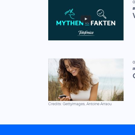
0
B
0
I
Credits: Gettyimages, Antoine Arraou