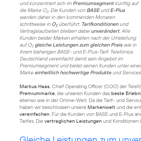
und konzentriert sich im
Premiumsegment
künftig auf
die Marke O
. Die Kunden von
BASE
und
E-Plus
2
werden daher in den kommenden Monaten
schrittweise in
O
überführt.
Tarifkonditionen
und
2
Vertragslaufzeiten bleiben dabei
unverändert
. Alle
Kunden beider Marken erhalten nach der Umstellung
auf O
gleiche Leistungen zum gleichen Preis
wie in
2
ihrem bisherigen BASE- und E-Plus-Tarif. Telefónica
Deutschland vereinfacht damit sein Angebot im
Premiumsegment und bietet seinen Kunden unter einer
Marke
einheitlich hochwertige Produkte
und Services
Markus Haas
, Chief Operating Officer (COO) der Tele
Premiummarke
, die unseren Kunden das
beste Erlebn
ebenso wie in der Online-Welt. Da die Tarif- und Serv
haben wir beschlossen unsere
Markenwelt
und die en
vereinfachen
. Für die Kunden von BASE und E-Plus änd
Tarifes. Die
vertraglichen Leistungen
und Konditionen 
Gleiche Leistungen zum unver