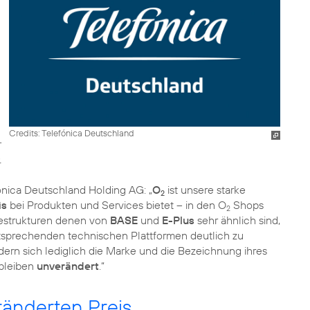
Credits: Telefónica Deutschland
.
fónica Deutschland Holding AG: „
O
ist unsere starke
2
is
bei Produkten und Services bietet – in den O
Shops
2
icestrukturen denen von
BASE
und
E-Plus
sehr ähnlich sind,
tsprechenden technischen Plattformen deutlich zu
ern sich lediglich die Marke und die Bezeichnung ihres
bleiben
unverändert
.“
änderten Preis