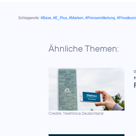
Schlagworte:
#Base
,
#E_Plus
,
#Marken
,
#Pressemitteilung
,
#Privatkun
Ähnliche Themen:
0
T
Credits: Telefónica Deutschland