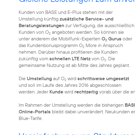
Kunden von BASE und E-Plus stehen mit der
Umstellung künftig
zusätzliche Service- und
Beratungsleistungen
zur Verfügung, die ausschließlich
Kunden von O
angeboten werden. So können sie
2
unter anderem die Mobilfunk-Experten
O
Gurus
oder
2
das Kundenbonusprogramm O
More in Anspruch
2
nehmen. Darüber hinaus profitieren die Kunden
zukünftig vom
schnellen LTE Netz
von O
. Die
2
gemeinsame Nutzung ist ab Mitte des Jahres geplant.
Die
Umstellung
auf O
wird
schrittweise umgesetzt
2
und soll im Laufe des Jahres 2016 abgeschlossen
werden. Jeder
Kunde
wird
rechtzeitig
vorab über die e
Im Rahmen der Umstellung werden die bisherigen
BASE
Online-Portals
bleibt dabei unverändert. Neukunden erh
Blue-Tarife.