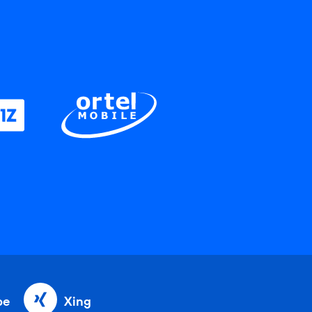
be
Xing