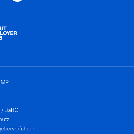
AMP
 / BattG
hutz
geberverfahren