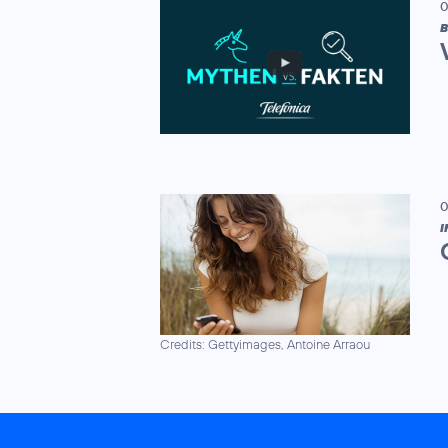
0
B
0
I
Credits: Gettyimages, Antoine Arraou