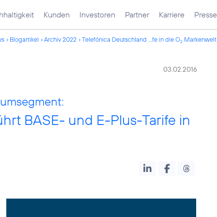
haltigkeit
Kunden
Investoren
Partner
Karriere
Presse
ws
Blogartikel
Archiv 2022
Telefónica Deutschland ...fe in die O
Markenwelt
2
03.02.2016
miumsegment:
hrt BASE- und E-Plus-Tarife in