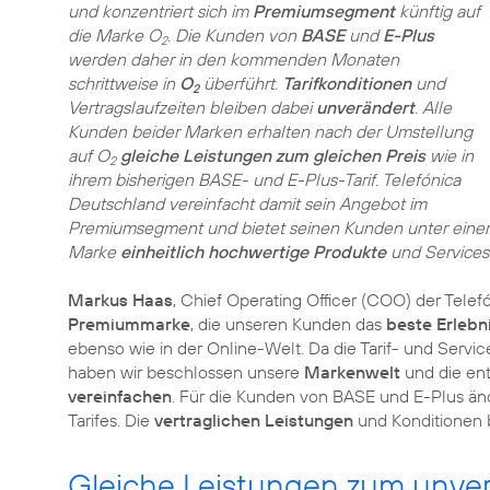
und konzentriert sich im
Premiumsegment
künftig auf
die Marke O
. Die Kunden von
BASE
und
E-Plus
2
werden daher in den kommenden Monaten
schrittweise in
O
überführt.
Tarifkonditionen
und
2
Vertragslaufzeiten bleiben dabei
unverändert
. Alle
Kunden beider Marken erhalten nach der Umstellung
auf O
gleiche Leistungen zum gleichen Preis
wie in
2
ihrem bisherigen BASE- und E-Plus-Tarif. Telefónica
Deutschland vereinfacht damit sein Angebot im
Premiumsegment und bietet seinen Kunden unter einer
Marke
einheitlich hochwertige Produkte
und Services
Markus Haas
, Chief Operating Officer (COO) der Tele
Premiummarke
, die unseren Kunden das
beste Erlebn
ebenso wie in der Online-Welt. Da die Tarif- und Serv
haben wir beschlossen unsere
Markenwelt
und die en
vereinfachen
. Für die Kunden von BASE und E-Plus änd
Tarifes. Die
vertraglichen Leistungen
und Konditionen 
Gleiche Leistungen zum unver