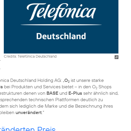
Credits: Telefónica Deutschland
.
fónica Deutschland Holding AG: „
O
ist unsere starke
2
is
bei Produkten und Services bietet – in den O
Shops
2
icestrukturen denen von
BASE
und
E-Plus
sehr ähnlich sind,
tsprechenden technischen Plattformen deutlich zu
ern sich lediglich die Marke und die Bezeichnung ihres
bleiben
unverändert
.“
änderten Preis