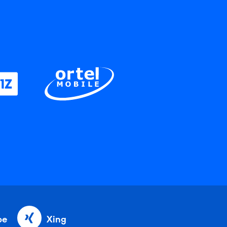
be
Xing