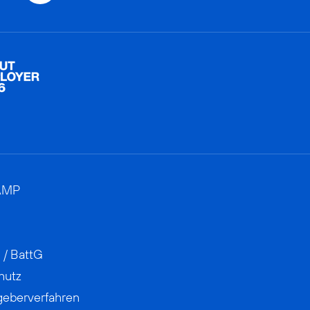
AMP
 / BattG
hutz
geberverfahren