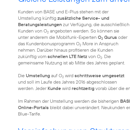
Kunden von BASE und E-Plus stehen mit der
Umstellung künftig
zusätzliche Service- und
Beratungsleistungen
zur Verfügung, die ausschließlich
Kunden von O
angeboten werden. So können sie
2
unter anderem die Mobilfunk-Experten
O
Gurus
oder
2
das Kundenbonusprogramm O
More in Anspruch
2
nehmen. Darüber hinaus profitieren die Kunden
zukünftig vom
schnellen LTE Netz
von O
. Die
2
gemeinsame Nutzung ist ab Mitte des Jahres geplant.
Die
Umstellung
auf O
wird
schrittweise umgesetzt
2
und soll im Laufe des Jahres 2016 abgeschlossen
werden. Jeder
Kunde
wird
rechtzeitig
vorab über die e
Im Rahmen der Umstellung werden die bisherigen
BASE
Online-Portals
bleibt dabei unverändert. Neukunden erh
Blue-Tarife.