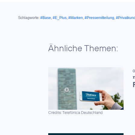
Schlagworte:
#Base
,
#E_Plus
,
#Marken
,
#Pressemitteilung
,
#Privatkun
Ähnliche Themen:
0
T
Credits: Telefónica Deutschland